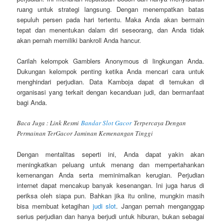
ruang untuk strategi langsung. Dengan menempatkan batas
sepuluh persen pada hari tertentu. Maka Anda akan bermain
tepat dan menentukan dalam diri seseorang, dan Anda tidak
akan pernah memiliki bankroll Anda hancur.
Carilah kelompok Gamblers Anonymous di lingkungan Anda.
Dukungan kelompok penting ketika Anda mencari cara untuk
menghindari perjudian. Data Kamboja dapat di temukan di
organisasi yang terkait dengan kecanduan judi, dan bermanfaat
bagi Anda.
Baca Juga : Link Resmi
Bandar Slot Gacor
Terpercaya Dengan
Permainan TerGacor Jaminan Kemenangan Tinggi
Dengan mentalitas seperti ini, Anda dapat yakin akan
meningkatkan peluang untuk menang dan mempertahankan
kemenangan Anda serta meminimalkan kerugian. Perjudian
internet dapat mencakup banyak kesenangan. Ini juga harus di
periksa oleh siapa pun. Bahkan jika itu online, mungkin masih
bisa membuat ketagihan
judi slot
. Jangan pernah menganggap
serius perjudian dan hanya berjudi untuk hiburan, bukan sebagai