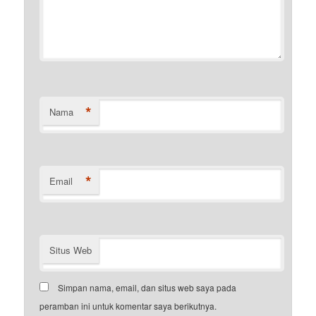
*
Nama
*
Email
Situs Web
Simpan nama, email, dan situs web saya pada
peramban ini untuk komentar saya berikutnya.