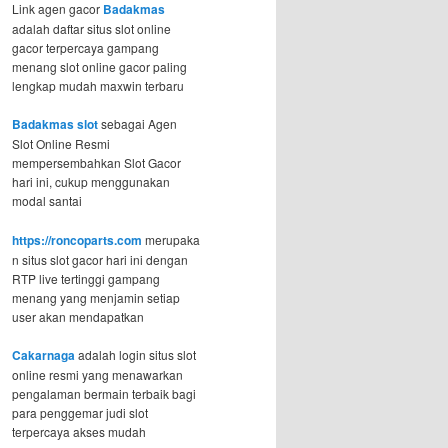
Link agen gacor
Badakmas
adalah daftar situs slot online
gacor terpercaya gampang
menang slot online gacor paling
lengkap mudah maxwin terbaru
Badakmas slot
sebagai Agen
Slot Online Resmi
mempersembahkan Slot Gacor
hari ini, cukup menggunakan
modal santai
https://roncoparts.com
merupaka
n situs slot gacor hari ini dengan
RTP live tertinggi gampang
menang yang menjamin setiap
user akan mendapatkan
Cakarnaga
adalah login situs slot
online resmi yang menawarkan
pengalaman bermain terbaik bagi
para penggemar judi slot
terpercaya akses mudah