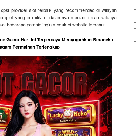
opsi provider slot terbaik yang recommended di wilayah
mplet yang di miliki di dalamnya menjadi salah satunya
uat beberapa pemain ingin masuk di website tersebut.
ine Gacor Hari Ini Terpercaya Menyuguhkan Beraneka
agam Permainan Terlengkap