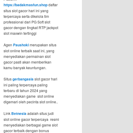
https://badakmasfun.shop
daftar
situs slot gacor hari ini yang
terpercaya serta dikelola tim
professional dari PG Soft slot
gacor dengan tingkat RTP jackpot
slot maxwin tertinggi
Agen
Paushoki
merupakan situs
slot online terbaik saat ini, yang
menyediakan permainan slot
gacor pasti akan memberikan
kamu banyak keuntungan.
Situs
gerbangasia
slot gacor hari
ini paling terpercaya paling
terbaru di tahun 2024 yang
menyediakan game slot online
digemari oleh pecinta slot online..
Link
Betnesia
adalah situs judi
slot online gacor terpercaya resmi
menyediakan berbagai game slot
gacor terbaik dengan bonus