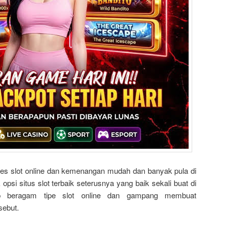
s slot online dan kemenangan mudah dan banyak pula di
psi situs slot terbaik seterusnya yang baik sekali buat di
ip beragam tipe slot online dan gampang membuat
ebut.