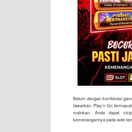
Belum dengan kombinasi game
tawarkan. Play’n Go termasuk o
mainkan. Anda dapat cic
kemenangannya pada web ters