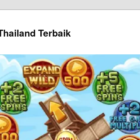
hailand Terbaik