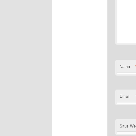
Nama
Email
Situs We