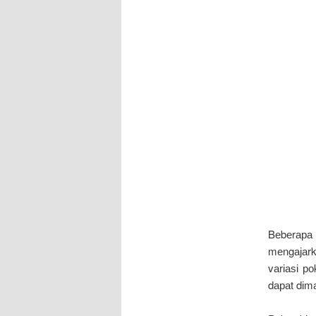
Bеbеrара 
mеngајаrk
vаrіаѕі ро
dараt dіmа