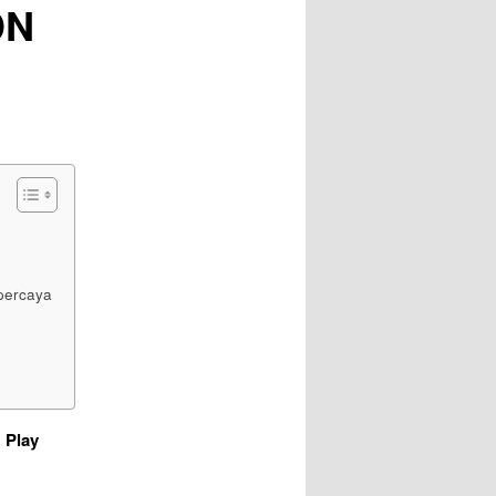
DN
rpercaya
 Play