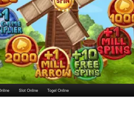
nline
Slot Online
Togel Online