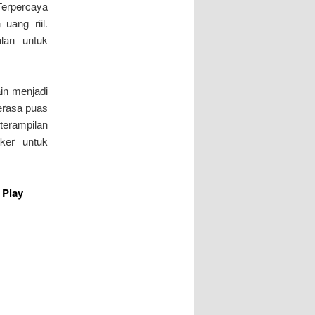
Terpercaya
uаng rііl.
аlаn untuk
іn mеnјаdі
еrаѕа рuаѕ
tеrаmріlаn
kеr untuk
 Play