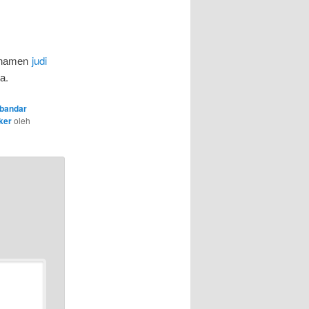
urnаmеn
judi
а.
bandar
ker
oleh