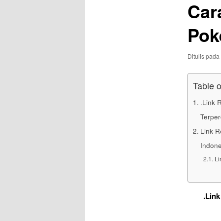
Car
Pok
Ditulis pada
Table 
.Link 
Terper
Link R
Indone
Li
.Lin