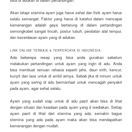
bisa di adukan di dalam pertandingan.
Akan tetapi stamina ayam juga harus sehat dan fisik ayam harus
selalu semangat. Faktor yang harus di katahui dalam mencapai
kemenangan adalah gaya bertarung di dalam pertandingan
semongkobet sangat lincah, postur tubuh, peralatan alat tempur,
dan kecerdasan ayam yang di adukan.
LINK ONLINE TERBAIK & TERPERCAYA DI INDONESIA
Ada beberepa resep yang bisa anda gunakan sebelum
melakukan pertandingan untuk ayam yang ingin di adu. Anda
bisa membuat ramuan rahasia seperti jahe, daun sirih, kencur,
kunyit dan laos untuk di ambil airnya. Sebab jika di minum untuk
ayam yang sering di adu bermanfaat untuk mencagah penyakit
pada ayam, agar sehat selalu.
Ayam yang sudah siap untuk di adu pasti akan bisa di lihat
dengan situasi dan keadaan pada ayam yang d isediakan. Setiap
ayam pasti di lihat dari stamina yang ada, semakin bagus
stemina yang ada pada ayam maka akan bisa mendapatkan
kemenangan dengan mudah.