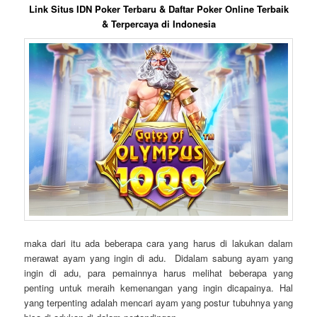
Link Situs IDN Poker Terbaru & Daftar Poker Online Terbaik
& Terpercaya di Indonesia
maka dari itu ada beberapa cara yang harus di lakukan dalam
merawat ayam yang ingin di adu. Didalam sabung ayam yang
ingin di adu, para pemainnya harus melihat beberapa yang
penting untuk meraih kemenangan yang ingin dicapainya. Hal
yang terpenting adalah mencari ayam yang postur tubuhnya yang