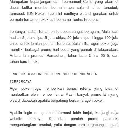
Merupakan kepanjangan dari Tournament Coins yang akan di
dapat ketika member bermain apa saja di situs tersebut,
termasuk IDN Poker. Tcoin ini nantinya bisa di gunakan untuk
bermain turnamen eksklusif bernama Tcoins Freerolls.
Tentunya hadiah turnamen tersebut sangat beragam. Mulai dari
hadiah 2 juta chips, 5 juta chips, 20 juta chips, hingga 100 juta
chips untuk jumlah pemain tertentu. Selain itu, agen poker juga
memiliki berbagai promo hari besar yang pernah di laksanakan.
Antara lain promosi Ramadhan, tahun baru China 2019, dan
tahun baru Imlek.
LINK POKER 88 ONLINE TERPOPULER DI INDONESIA
TERPERCAYA
Agen poker juga memberikan bonus referral yang bisa di
manfaatkan oleh member lama. Masih banyak promo lain yang
bisa di dapatkan apabila bergabung bersama agen poker.
Apabila ingin mengetahui informasi lebih lanjut, kunjungi saja
website resminya. Kemudian peroleh promo paushoki
menguntungkan tersebut, yaitu dengan cara bergabung menjadi