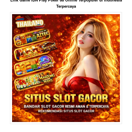
Terpercaya