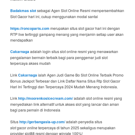
Badakmas slot
sebagai Agen Slot Online Resmi mempersembahkan
Slot Gacor hari ini, cukup menggunakan modal santai
https://roncoparts.com
merupakan situs slot gacor hari ini dengan
RTP live tertinggi gampang menang yang menjamin setiap user akan
mendapatkan
Cakarnaga
adalah login situs slot online resmi yang menawarkan
pengalaman bermain terbaik bagi para penggemar judi slot
terpercaya akses mudah
Link
Cakarnaga
ialah Agen Judi Game Bo Slot Online Terbaik Promo
Bonus Jackpot Terbesar dan Link Daftar Nama Situs Rtp Slot Gacor
Hari Ini Tertinggi dan Terpercaya 2024 Mudah Menang Indonesia.
Link
http://moorenkosicecream.com/
adalah slot online resmi yang
menyediakan link alternatif untuk akses slot yang lancar dan aman
bagi para pemain di Indonesia
Situs
http://gerbangasia-up.com/
adalah penyedia situs
slot
gacor
online
terpercaya di tahun 2025 sekaligus merupakan
provider slot88 resmi dengan winrate 100%!