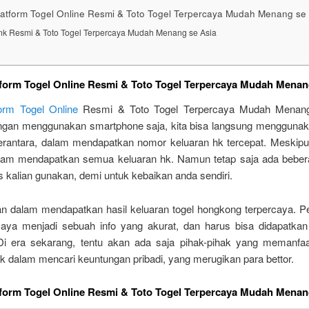
latform Togel Online Resmi & Toto Togel Terpercaya Mudah Menang se 
nk Resmi & Toto Togel Terpercaya Mudah Menang se Asia
tform Togel Online Resmi & Toto Togel Terpercaya Mudah Menan
form Togel Online
Resmi & Toto Togel Terpercaya Mudah Menang
gan menggunakan smartphone saja, kita bisa langsung menggunaka
erantara, dalam mendapatkan nomor keluaran hk tercepat. Meskipun
alam mendapatkan semua keluaran hk. Namun tetap saja ada beber
 kalian gunakan, demi untuk kebaikan anda sendiri.
ran dalam mendapatkan hasil keluaran togel hongkong terpercaya. P
caya menjadi sebuah info yang akurat, dan harus bisa didapatkan
 Di era sekarang, tentu akan ada saja pihak-pihak yang memanfaa
k dalam mencari keuntungan pribadi, yang merugikan para bettor.
tform Togel Online Resmi & Toto Togel Terpercaya Mudah Menan