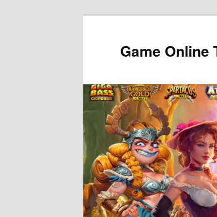
Langsung
ke
konten
Game Online T
utama