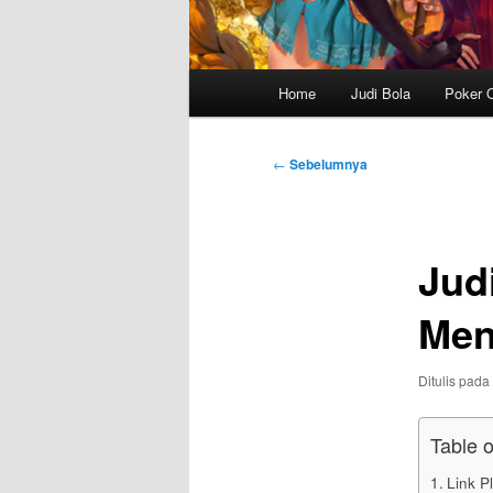
Menu
Home
Judi Bola
Poker O
utama
Navigasi
←
Sebelumnya
Tulisan
Jud
Men
Ditulis pada
Table 
Link P