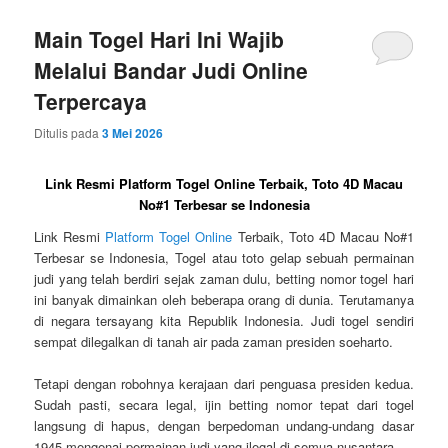
Main Togel Hari Ini Wajib
Melalui Bandar Judi Online
Terpercaya
Ditulis pada
3 Mei 2026
Link Resmi Platform Togel Online Terbaik, Toto 4D Macau
No#1 Terbesar se Indonesia
Link Resmi
Platform Togel Online
Terbaik, Toto 4D Macau No#1
Terbesar se Indonesia, Togel atau toto gelap sebuah permainan
judi yang telah berdiri sejak zaman dulu, betting nomor togel hari
ini banyak dimainkan oleh beberapa orang di dunia. Terutamanya
di negara tersayang kita Republik Indonesia. Judi togel sendiri
sempat dilegalkan di tanah air pada zaman presiden soeharto.
Tetapi dengan robohnya kerajaan dari penguasa presiden kedua.
Sudah pasti, secara legal, ijin betting nomor tepat dari togel
langsung di hapus, dengan berpedoman undang-undang dasar
1945 mengenai permainan judi yang ilegal di semua nusantara.