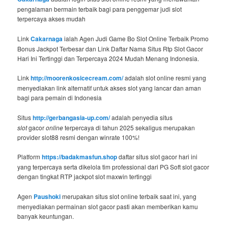
pengalaman bermain terbaik bagi para penggemar judi slot
terpercaya akses mudah
Link
Cakarnaga
ialah Agen Judi Game Bo Slot Online Terbaik Promo
Bonus Jackpot Terbesar dan Link Daftar Nama Situs Rtp Slot Gacor
Hari Ini Tertinggi dan Terpercaya 2024 Mudah Menang Indonesia.
Link
http://moorenkosicecream.com/
adalah slot online resmi yang
menyediakan link alternatif untuk akses slot yang lancar dan aman
bagi para pemain di Indonesia
Situs
http://gerbangasia-up.com/
adalah penyedia situs
slot
gacor
online
terpercaya di tahun 2025 sekaligus merupakan
provider slot88 resmi dengan winrate 100%!
Platform
https://badakmasfun.shop
daftar situs slot gacor hari ini
yang terpercaya serta dikelola tim professional dari PG Soft slot gacor
dengan tingkat RTP jackpot slot maxwin tertinggi
Agen
Paushoki
merupakan situs slot online terbaik saat ini, yang
menyediakan permainan slot gacor pasti akan memberikan kamu
banyak keuntungan.