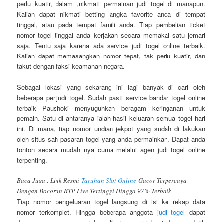
perlu kuatir, dalam ,nikmati permainan judi togel di manapun.
Kalian dapat nikmati betting angka favorite anda di tempat
tinggal, atau pada tempat famili anda. Tiap pembelian ticket
nomor togel tinggal anda kerjakan secara memakai satu jemari
saja. Tentu saja karena ada service judi togel online terbaik.
Kalian dapat memasangkan nomor tepat, tak perlu kuatir, dan
takut dengan faksi keamanan negara.
Sebagai lokasi yang sekarang ini lagi banyak di cari oleh
beberapa penjudi togel. Sudah pasti service bandar togel online
terbaik Paushoki menyuguhkan beragam keringanan untuk
pemain. Satu di antaranya ialah hasil keluaran semua togel hari
ini. Di mana, tiap nomor undian jekpot yang sudah di lakukan
oleh situs sah pasaran togel yang anda permainkan. Dapat anda
tonton secara mudah nya cuma melalui agen judi togel online
terpenting.
Baca Juga : Link Resmi
Taruhan Slot Online
Gacor Terpercaya
Dengan Bocoran RTP Live Tertinggi Hingga 97% Terbaik
Tiap nomor pengeluaran togel langsung di isi ke rekap data
nomor terkomplet. Hingga beberapa anggota
judi togel
dapat