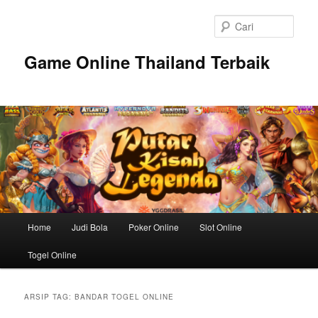
Langsung
Langsung
ke
ke
Cari
konten
konten
utama
sekunder
Game Online Thailand Terbaik
Menu
Home
Judi Bola
Poker Online
Slot Online
utama
Togel Online
ARSIP TAG:
BANDAR TOGEL ONLINE