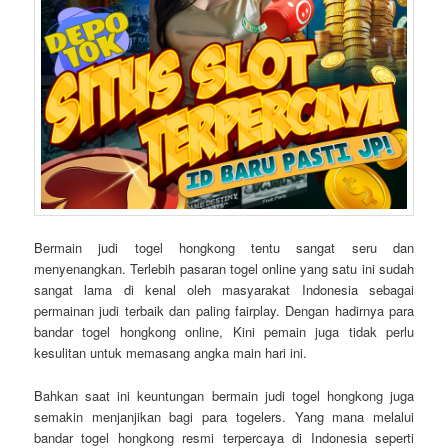
Bermain judi togel hongkong tentu sangat seru dan
menyenangkan. Terlebih pasaran togel online yang satu ini sudah
sangat lama di kenal oleh masyarakat Indonesia sebagai
permainan judi terbaik dan paling fairplay. Dengan hadirnya para
bandar togel hongkong online, Kini pemain juga tidak perlu
kesulitan untuk memasang angka main hari ini.
Bahkan saat ini keuntungan bermain judi togel hongkong juga
semakin menjanjikan bagi para togelers. Yang mana melalui
bandar togel hongkong resmi terpercaya di Indonesia seperti