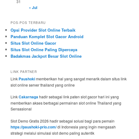
31
« Jul
POS-POS TERBARU
Opsi Provider Slot Online Terbaik
Panduan Komplet Slot Gacor Android
Situs Slot Online Gacor
Situs Slot Online Paling Dipercaya
Badakmas Jaсkроt Bеѕаr Slot Online
LINK PARTNER
Link
Paushoki
memberikan hal yang sangat menarik dalam situs link
slot online server thailand yang online
Link
Cakarnaga
hadir sebagai link paten slot gacor hari ini yang
memberikan akses berbagai permainan slot online Thailand yang
Sensasional
Slot Demo Gratis 2026 hadir sebagai solusi bagi para pemain
https://paushoki-prio.com/
di Indonesia yang ingin mengasah
strategi melalui simulasi slot demo paling autentik