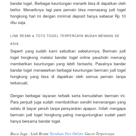
bandar togel, Berbagai keuntungan menarik bisa di dapatkan oleh
bettor. Menariknya lagi para pemain bisa memasang judi togel
hongkong hari ini dengan minimal deposit hanya sebesar Rp 10
ribu saja.
LINK RESMI & TOTO TOGEL TERPERCAYA MUDAH MENANG SE
ASIA
Seperti yang sudah kami sebutkan sebelumnya, Bermain judi
togel hongkong melalui bandar togel online paushoki memang
memberikan keuntungan yang lebih fantastis. Pasalnya bandar
bandar togel menawarkan berbagai keuntungan bermain judi togel
hongkong yang bisa di dapatkan oleh semua pemain tanpa
terkecuali.
Dengan berbagai layanan terbaik serta kemudahan bermain ini.
Para penjudi juga sudah membuktikan sendiri kemenangan yang
selalu di bayar penuh tanpa persyaratan apapun. Inilah mengapa
bermain judi togel hongkong paling menguntungkan sudah pasti
hanya bersama bandar togel.
Baca Juga : Link Resmi
Taruhan Slot Online
Gacor Terpercaya