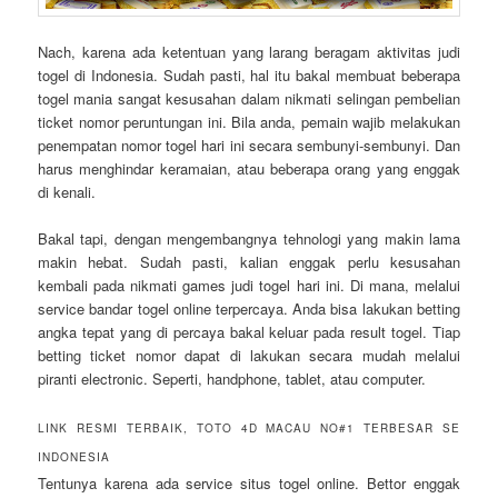
Nach, karena ada ketentuan yang larang beragam aktivitas judi
togel di Indonesia. Sudah pasti, hal itu bakal membuat beberapa
togel mania sangat kesusahan dalam nikmati selingan pembelian
ticket nomor peruntungan ini. Bila anda, pemain wajib melakukan
penempatan nomor togel hari ini secara sembunyi-sembunyi. Dan
harus menghindar keramaian, atau beberapa orang yang enggak
di kenali.
Bakal tapi, dengan mengembangnya tehnologi yang makin lama
makin hebat. Sudah pasti, kalian enggak perlu kesusahan
kembali pada nikmati games judi togel hari ini. Di mana, melalui
service bandar togel online terpercaya. Anda bisa lakukan betting
angka tepat yang di percaya bakal keluar pada result togel. Tiap
betting ticket nomor dapat di lakukan secara mudah melalui
piranti electronic. Seperti, handphone, tablet, atau computer.
LINK RESMI TERBAIK, TOTO 4D MACAU NO#1 TERBESAR SE
INDONESIA
Tentunya karena ada service situs togel online. Bettor enggak