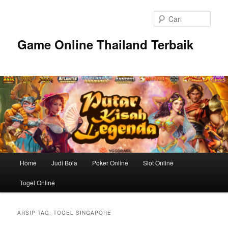
Langsung
Langsung
ke
ke
Cari
konten
konten
utama
sekunder
Game Online Thailand Terbaik
Menu
Home
Judi Bola
Poker Online
Slot Online
utama
Togel Online
ARSIP TAG:
TOGEL SINGAPORE