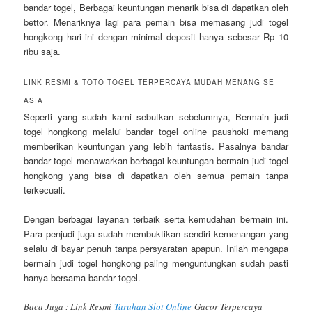
bandar togel, Berbagai keuntungan menarik bisa di dapatkan oleh
bettor. Menariknya lagi para pemain bisa memasang judi togel
hongkong hari ini dengan minimal deposit hanya sebesar Rp 10
ribu saja.
LINK RESMI & TOTO TOGEL TERPERCAYA MUDAH MENANG SE
ASIA
Seperti yang sudah kami sebutkan sebelumnya, Bermain judi
togel hongkong melalui bandar togel online paushoki memang
memberikan keuntungan yang lebih fantastis. Pasalnya bandar
bandar togel menawarkan berbagai keuntungan bermain judi togel
hongkong yang bisa di dapatkan oleh semua pemain tanpa
terkecuali.
Dengan berbagai layanan terbaik serta kemudahan bermain ini.
Para penjudi juga sudah membuktikan sendiri kemenangan yang
selalu di bayar penuh tanpa persyaratan apapun. Inilah mengapa
bermain judi togel hongkong paling menguntungkan sudah pasti
hanya bersama bandar togel.
Baca Juga : Link Resmi
Taruhan Slot Online
Gacor Terpercaya