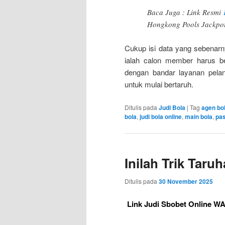
Baca Juga : Link Resmi
Hongkong Pools Jackpot 
Cukup isi data yang sebenarn
ialah calon member harus be
dengan bandar layanan pe
untuk mulai bertaruh.
Ditulis pada
Judi Bola
|
Tag
agen bo
bola
,
judi bola online
,
main bola
,
pas
Inilah Trik Taru
Ditulis pada
30 November 2025
Link Judi Sbobet Online WA