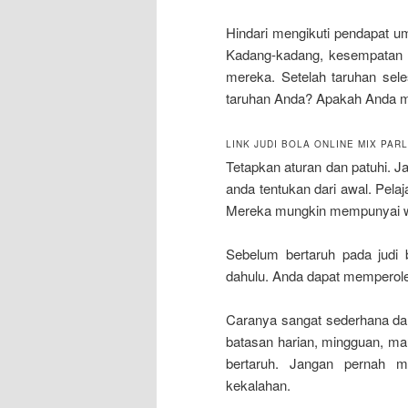
Hindari mengikuti pendapat umu
Kadang-kadang, kesempatan 
mereka. Setelah taruhan seles
taruhan Anda? Apakah Anda 
LINK JUDI BOLA ONLINE MIX PAR
Tetapkan aturan dan patuhi. J
anda tentukan dari awal. Pelaj
Mereka mungkin mempunyai w
Sebelum bertaruh pada judi
dahulu. Anda dapat memperole
Caranya sangat sederhana da
batasan harian, mingguan, m
bertaruh. Jangan pernah m
kekalahan.