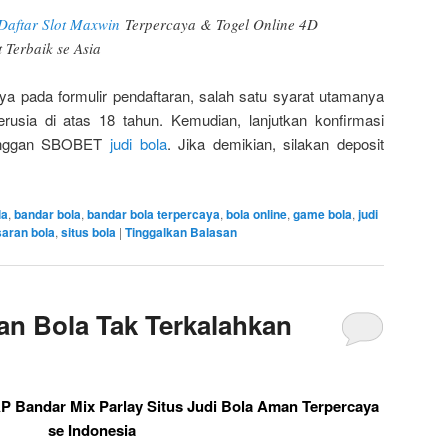
Daftar Slot Maxwin
Terpercaya & Togel Online 4D
Terbaik se Asia
ya pada formulir pendaftaran, salah satu syarat utamanya
rusia di atas 18 tahun. Kemudian, lanjutkan konfirmasi
langgan SBOBET
judi bola
. Jika demikian, silakan deposit
la
,
bandar bola
,
bandar bola terpercaya
,
bola online
,
game bola
,
judi
aran bola
,
situs bola
|
Tinggalkan Balasan
han Bola Tak Terkalahkan
P Bandar Mix Parlay Situs Judi Bola Aman Terpercaya
se Indonesia