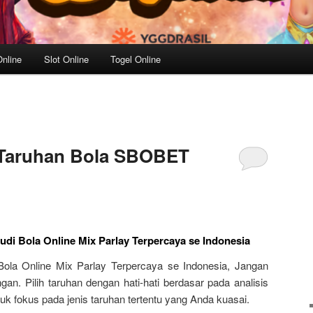
nline
Slot Online
Togel Online
 Taruhan Bola SBOBET
udi Bola Online Mix Parlay Terpercaya se Indonesia
ola Online Mix Parlay Terpercaya se Indonesia, Jangan
gan. Pilih taruhan dengan hati-hati berdasar pada analisis
uk fokus pada jenis taruhan tertentu yang Anda kuasai.