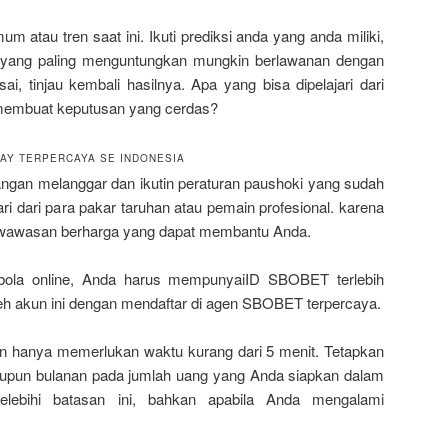
m atau tren saat ini. Ikuti prediksi anda yang anda miliki,
yang paling menguntungkan mungkin berlawanan dengan
ai, tinjau kembali hasilnya. Apa yang bisa dipelajari dari
membuat keputusan yang cerdas?
LAY TERPERCAYA SE INDONESIA
angan melanggar dan ikutin peraturan paushoki yang sudah
ari dari para pakar taruhan atau pemain profesional. karena
awasan berharga yang dapat membantu Anda.
 bola online, Anda harus mempunyaiID SBOBET terlebih
h akun ini dengan mendaftar di agen SBOBET terpercaya.
n hanya memerlukan waktu kurang dari 5 menit. Tetapkan
aupun bulanan pada jumlah uang yang Anda siapkan dalam
elebihi batasan ini, bahkan apabila Anda mengalami