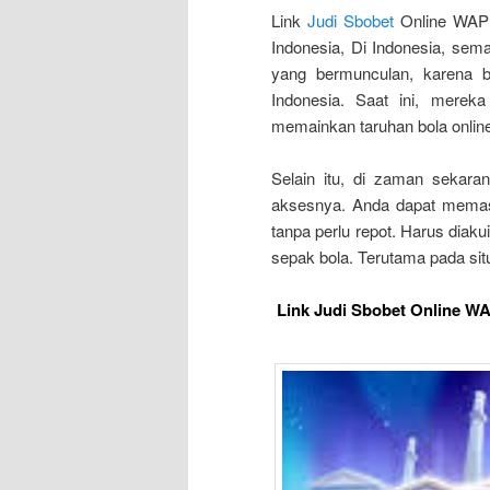
Link
Judi Sbobet
Online WAP 
Indonesia, Di Indonesia, se
yang bermunculan, karena be
Indonesia. Saat ini, mere
memainkan taruhan bola onlin
Selain itu, di zaman sekar
aksesnya. Anda dapat memas
tanpa perlu repot. Harus diaku
sepak bola. Terutama pada situ
Link Judi Sbobet Online WA