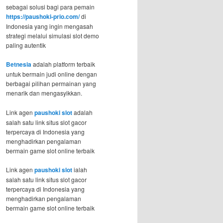
sebagai solusi bagi para pemain
https://paushoki-prio.com/
di
Indonesia yang ingin mengasah
strategi melalui simulasi slot demo
paling autentik
Betnesia
adalah platform terbaik
untuk bermain judi online dengan
berbagai pilihan permainan yang
menarik dan mengasyikkan.
Link agen
paushoki slot
adalah
salah satu link situs slot gacor
terpercaya di Indonesia yang
menghadirkan pengalaman
bermain game slot online terbaik
Link agen
paushoki slot
ialah
salah satu link situs slot gacor
terpercaya di Indonesia yang
menghadirkan pengalaman
bermain game slot online terbaik