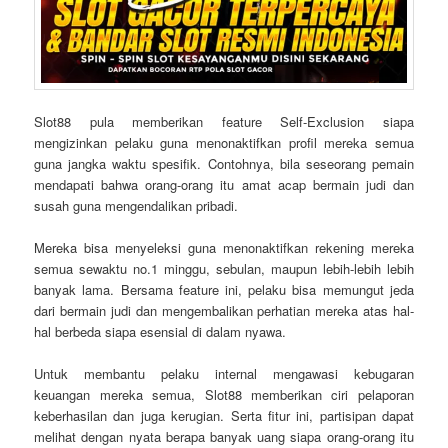
Slot88 pula memberikan feature Self-Exclusion siapa
mengizinkan pelaku guna menonaktifkan profil mereka semua
guna jangka waktu spesifik. Contohnya, bila seseorang pemain
mendapati bahwa orang-orang itu amat acap bermain judi dan
susah guna mengendalikan pribadi.
Mereka bisa menyeleksi guna menonaktifkan rekening mereka
semua sewaktu no.1 minggu, sebulan, maupun lebih-lebih lebih
banyak lama. Bersama feature ini, pelaku bisa memungut jeda
dari bermain judi dan mengembalikan perhatian mereka atas hal-
hal berbeda siapa esensial di dalam nyawa.
Untuk membantu pelaku internal mengawasi kebugaran
keuangan mereka semua, Slot88 memberikan ciri pelaporan
keberhasilan dan juga kerugian. Serta fitur ini, partisipan dapat
melihat dengan nyata berapa banyak uang siapa orang-orang itu