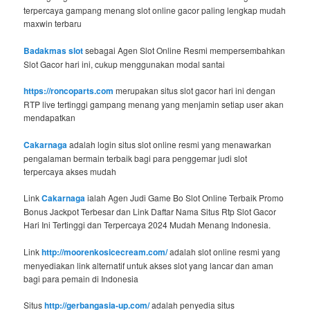
terpercaya gampang menang slot online gacor paling lengkap mudah
maxwin terbaru
Badakmas slot
sebagai Agen Slot Online Resmi mempersembahkan
Slot Gacor hari ini, cukup menggunakan modal santai
https://roncoparts.com
merupakan situs slot gacor hari ini dengan
RTP live tertinggi gampang menang yang menjamin setiap user akan
mendapatkan
Cakarnaga
adalah login situs slot online resmi yang menawarkan
pengalaman bermain terbaik bagi para penggemar judi slot
terpercaya akses mudah
Link
Cakarnaga
ialah Agen Judi Game Bo Slot Online Terbaik Promo
Bonus Jackpot Terbesar dan Link Daftar Nama Situs Rtp Slot Gacor
Hari Ini Tertinggi dan Terpercaya 2024 Mudah Menang Indonesia.
Link
http://moorenkosicecream.com/
adalah slot online resmi yang
menyediakan link alternatif untuk akses slot yang lancar dan aman
bagi para pemain di Indonesia
Situs
http://gerbangasia-up.com/
adalah penyedia situs