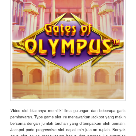
Video slot biasanya memiliki lima gulungan dan beberapa garis
pembayaran. Type game slot ini menawarkan jackpot yang makin
bersama dengan jumlah taruhan yang ditempatkan oleh pemain.
Jackpot pada progressive slot dapat raih juta-an rupiah. Banyak
situs slot online menawarkan bonus dan promosi ke sejumlah