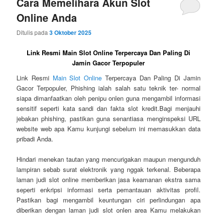
Cara Memelihara Akun Slot
Online Anda
Ditulis pada
3 Oktober 2025
Link Resmi Main Slot Online Terpercaya Dan Paling Di
Jamin Gacor Terpopuler
Link Resmi
Main Slot Online
Terpercaya Dan Paling Di Jamin
Gacor Terpopuler, Phishing ialah salah satu teknik ter- normal
siapa dimanfaatkan oleh penipu onlen guna mengambil informasi
sensitif seperti kata sandi dan fakta slot kredit.Bagi menjauhi
jebakan phishing, pastikan guna senantiasa menginspeksi URL
website web apa Kamu kunjungi sebelum ini memasukkan data
pribadi Anda.
Hindari menekan tautan yang mencurigakan maupun mengunduh
lampiran sebab surat elektronik yang nggak terkenal. Beberapa
laman judi slot online memberikan jasa keamanan ekstra sama
seperti enkripsi informasi serta pemantauan aktivitas profil.
Pastikan bagi mengambil keuntungan ciri perlindungan apa
diberikan dengan laman judi slot onlen area Kamu melakukan