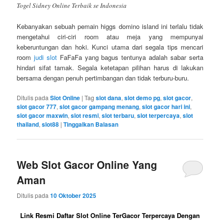
Togel Sidney Online Terbaik se Indonesia
Kebanyakan sebuah pemain higgs domino island ini terlalu tidak
mengetahui ciri-ciri room atau meja yang mempunyai
keberuntungan dan hoki. Kunci utama dari segala tips mencari
room
judi slot
FaFaFa yang bagus tentunya adalah sabar serta
hindari sifat tamak. Segala ketetapan pilihan harus di lakukan
bersama dengan penuh pertimbangan dan tidak terburu-buru.
Ditulis pada
Slot Online
|
Tag
slot dana
,
slot demo pg
,
slot gacor
,
slot gacor 777
,
slot gacor gampang menang
,
slot gacor hari ini
,
slot gacor maxwin
,
slot resmi
,
slot terbaru
,
slot terpercaya
,
slot
thailand
,
slot88
|
Tinggalkan Balasan
Web Slot Gacor Online Yang
Aman
Ditulis pada
10 Oktober 2025
Link Resmi Daftar Slot Online TerGacor Terpercaya Dengan