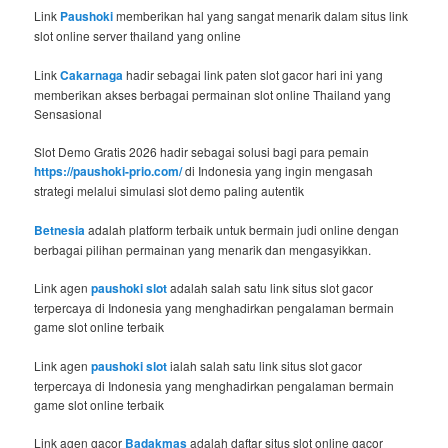
Link
Paushoki
memberikan hal yang sangat menarik dalam situs link
slot online server thailand yang online
Link
Cakarnaga
hadir sebagai link paten slot gacor hari ini yang
memberikan akses berbagai permainan slot online Thailand yang
Sensasional
Slot Demo Gratis 2026 hadir sebagai solusi bagi para pemain
https://paushoki-prio.com/
di Indonesia yang ingin mengasah
strategi melalui simulasi slot demo paling autentik
Betnesia
adalah platform terbaik untuk bermain judi online dengan
berbagai pilihan permainan yang menarik dan mengasyikkan.
Link agen
paushoki slot
adalah salah satu link situs slot gacor
terpercaya di Indonesia yang menghadirkan pengalaman bermain
game slot online terbaik
Link agen
paushoki slot
ialah salah satu link situs slot gacor
terpercaya di Indonesia yang menghadirkan pengalaman bermain
game slot online terbaik
Link agen gacor
Badakmas
adalah daftar situs slot online gacor