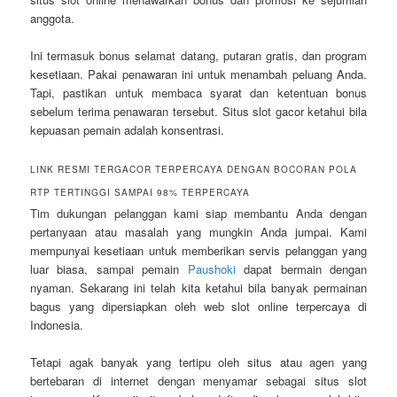
anggota.
Ini termasuk bonus selamat datang, putaran gratis, dan program
kesetiaan. Pakai penawaran ini untuk menambah peluang Anda.
Tapi, pastikan untuk membaca syarat dan ketentuan bonus
sebelum terima penawaran tersebut. Situs slot gacor ketahui bila
kepuasan pemain adalah konsentrasi.
LINK RESMI TERGACOR TERPERCAYA DENGAN BOCORAN POLA
RTP TERTINGGI SAMPAI 98% TERPERCAYA
Tim dukungan pelanggan kami siap membantu Anda dengan
pertanyaan atau masalah yang mungkin Anda jumpai. Kami
mempunyai kesetiaan untuk memberikan servis pelanggan yang
luar biasa, sampai pemain
Paushoki
dapat bermain dengan
nyaman. Sekarang ini telah kita ketahui bila banyak permainan
bagus yang dipersiapkan oleh web slot online terpercaya di
Indonesia.
Tetapi agak banyak yang tertipu oleh situs atau agen yang
bertebaran di internet dengan menyamar sebagai situs slot