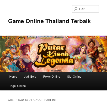
Langsung
Langsung
ke
ke
Cari
konten
konten
utama
sekunder
Game Online Thailand Terbaik
Menu
Home
Judi Bola
Poker Online
Slot Online
utama
Togel Online
ARSIP TAG:
SLOT GACOR HARI INI