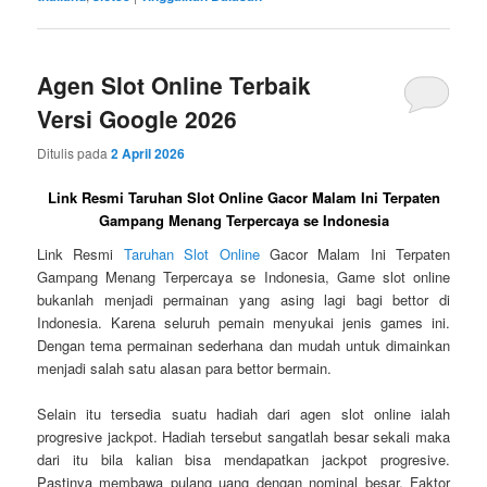
Agen Slot Online Terbaik
Versi Google 2026
Ditulis pada
2 April 2026
Link Resmi Taruhan Slot Online Gacor Malam Ini Terpaten
Gampang Menang Terpercaya se Indonesia
Link Resmi
Taruhan Slot Online
Gacor Malam Ini Terpaten
Gampang Menang Terpercaya se Indonesia, Game slot online
bukanlah menjadi permainan yang asing lagi bagi bettor di
Indonesia. Karena seluruh pemain menyukai jenis games ini.
Dengan tema permainan sederhana dan mudah untuk dimainkan
menjadi salah satu alasan para bettor bermain.
Selain itu tersedia suatu hadiah dari agen slot online ialah
progresive jackpot. Hadiah tersebut sangatlah besar sekali maka
dari itu bila kalian bisa mendapatkan jackpot progresive.
Pastinya membawa pulang uang dengan nominal besar. Faktor