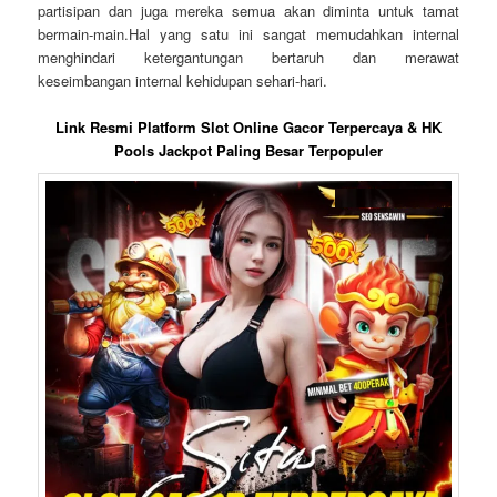
partisipan dan juga mereka semua akan diminta untuk tamat
bermain-main.Hal yang satu ini sangat memudahkan internal
menghindari ketergantungan bertaruh dan merawat
keseimbangan internal kehidupan sehari-hari.
Link Resmi Platform Slot Online Gacor Terpercaya & HK
Pools Jackpot Paling Besar Terpopuler