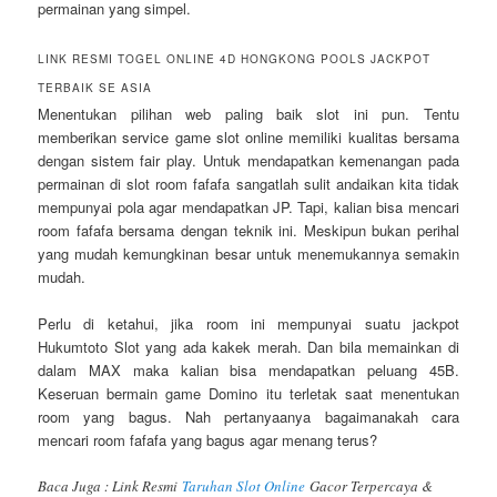
permainan yang simpel.
LINK RESMI TOGEL ONLINE 4D HONGKONG POOLS JACKPOT
TERBAIK SE ASIA
Menentukan pilihan web paling baik slot ini pun. Tentu
memberikan service game slot online memiliki kualitas bersama
dengan sistem fair play. Untuk mendapatkan kemenangan pada
permainan di slot room fafafa sangatlah sulit andaikan kita tidak
mempunyai pola agar mendapatkan JP. Tapi, kalian bisa mencari
room fafafa bersama dengan teknik ini. Meskipun bukan perihal
yang mudah kemungkinan besar untuk menemukannya semakin
mudah.
Perlu di ketahui, jika room ini mempunyai suatu jackpot
Hukumtoto Slot yang ada kakek merah. Dan bila memainkan di
dalam MAX maka kalian bisa mendapatkan peluang 45B.
Keseruan bermain game Domino itu terletak saat menentukan
room yang bagus. Nah pertanyaanya bagaimanakah cara
mencari room fafafa yang bagus agar menang terus?
Baca Juga : Link Resmi
Taruhan Slot Online
Gacor Terpercaya &