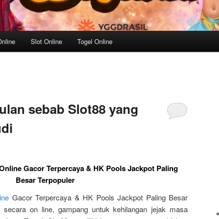
nline
Slot Online
Togel Online
gulan sebab Slot88 yang
di
 Online Gacor Terpercaya & HK Pools Jackpot Paling
Besar Terpopuler
ine
Gacor Terpercaya & HK Pools Jackpot Paling Besar
di secara on line, gampang untuk kehilangan jejak masa