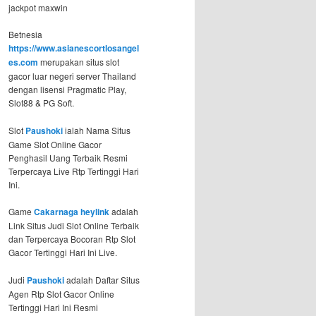
jackpot maxwin
Betnesia
https://www.asianescortlosangel
es.com
merupakan situs slot
gacor luar negeri server Thailand
dengan lisensi Pragmatic Play,
Slot88 & PG Soft.
Slot
Paushoki
ialah Nama Situs
Game Slot Online Gacor
Penghasil Uang Terbaik Resmi
Terpercaya Live Rtp Tertinggi Hari
Ini.
Game
Cakarnaga heylink
adalah
Link Situs Judi Slot Online Terbaik
dan Terpercaya Bocoran Rtp Slot
Gacor Tertinggi Hari Ini Live.
Judi
Paushoki
adalah Daftar Situs
Agen Rtp Slot Gacor Online
Tertinggi Hari Ini Resmi