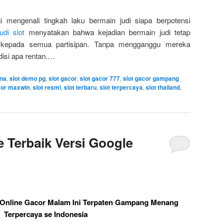
mengenali tingkah laku bermain judi siapa berpotensi
judi slot
menyatakan bahwa kejadian bermain judi tetap
kepada semua partisipan. Tanpa mengganggu mereka
disi apa rentan.…
ana
,
slot demo pg
,
slot gacor
,
slot gacor 777
,
slot gacor gampang
cor maxwin
,
slot resmi
,
slot terbaru
,
slot terpercaya
,
slot thailand
,
e Terbaik Versi Google
t Online Gacor Malam Ini Terpaten Gampang Menang
Terpercaya se Indonesia