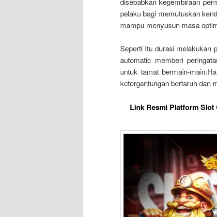
disebabkan kegembiraan perma
pelaku bagi memutuskan kendal
mampu menyusun masa optimal 
Seperti Itu durasi melakukan
automatic memberi peringata
untuk tamat bermain-main.Ha
ketergantungan bertaruh dan m
Link Resmi Platform Slot