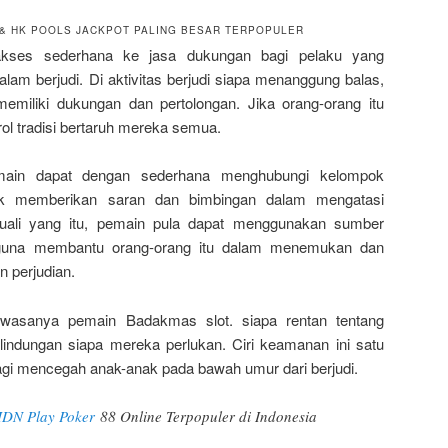
 & HK POOLS JACKPOT PALING BESAR TERPOPULER
akses sederhana ke jasa dukungan bagi pelaku yang
am berjudi. Di aktivitas berjudi siapa menanggung balas,
emiliki dukungan dan pertolongan. Jika orang-orang itu
ol tradisi bertaruh mereka semua.
pemain dapat dengan sederhana menghubungi kelompok
tuk memberikan saran dan bimbingan dalam mengatasi
cuali yang itu, pemain pula dapat menggunakan sumber
 guna membantu orang-orang itu dalam menemukan dan
n perjudian.
wasanya pemain Badakmas slot. siapa rentan tentang
indungan siapa mereka perlukan. Ciri keamanan ini satu
gi mencegah anak-anak pada bawah umur dari berjudi.
DN Play Poker
88 Online Terpopuler di Indonesia