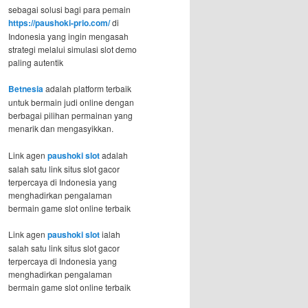
sebagai solusi bagi para pemain
https://paushoki-prio.com/
di
Indonesia yang ingin mengasah
strategi melalui simulasi slot demo
paling autentik
Betnesia
adalah platform terbaik
untuk bermain judi online dengan
berbagai pilihan permainan yang
menarik dan mengasyikkan.
Link agen
paushoki slot
adalah
salah satu link situs slot gacor
terpercaya di Indonesia yang
menghadirkan pengalaman
bermain game slot online terbaik
Link agen
paushoki slot
ialah
salah satu link situs slot gacor
terpercaya di Indonesia yang
menghadirkan pengalaman
bermain game slot online terbaik