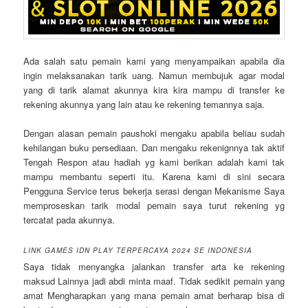
Ada salah satu pemain kami yang menyampaikan apabila dia
ingin melaksanakan tarik uang. Namun membujuk agar modal
yang di tarik alamat akunnya kira kira mampu di transfer ke
rekening akunnya yang lain atau ke rekening temannya saja.
Dengan alasan pemain paushoki mengaku apabila beliau sudah
kehilangan buku persediaan. Dan mengaku rekenignnya tak aktif
Tengah Respon atau hadiah yg kami berikan adalah kami tak
mampu membantu seperti itu. Karena kami di sini secara
Pengguna Service terus bekerja serasi dengan Mekanisme Saya
memproseskan tarik modal pemain saya turut rekening yg
tercatat pada akunnya.
LINK GAMES IDN PLAY TERPERCAYA 2024 SE INDONESIA
Saya tidak menyangka jalankan transfer arta ke rekening
maksud Lainnya jadi abdi minta maaf. Tidak sedikit pemain yang
amat Mengharapkan yang mana pemain amat berharap bisa di