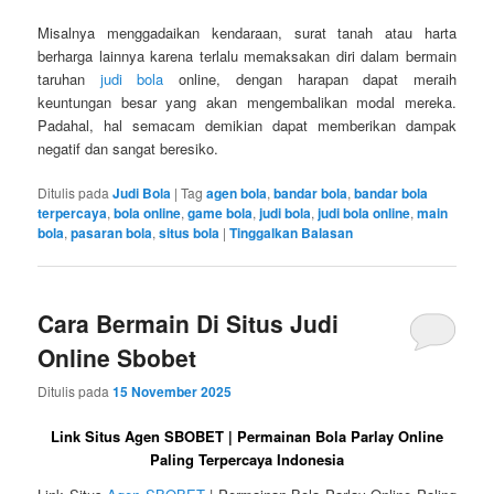
Misalnya menggadaikan kendaraan, surat tanah atau harta
berharga lainnya karena terlalu memaksakan diri dalam bermain
taruhan
judi bola
online, dengan harapan dapat meraih
keuntungan besar yang akan mengembalikan modal mereka.
Padahal, hal semacam demikian dapat memberikan dampak
negatif dan sangat beresiko.
Ditulis pada
Judi Bola
|
Tag
agen bola
,
bandar bola
,
bandar bola
terpercaya
,
bola online
,
game bola
,
judi bola
,
judi bola online
,
main
bola
,
pasaran bola
,
situs bola
|
Tinggalkan Balasan
Cara Bermain Di Situs Judi
Online Sbobet
Ditulis pada
15 November 2025
Link Situs Agen SBOBET | Permainan Bola Parlay Online
Paling Terpercaya Indonesia