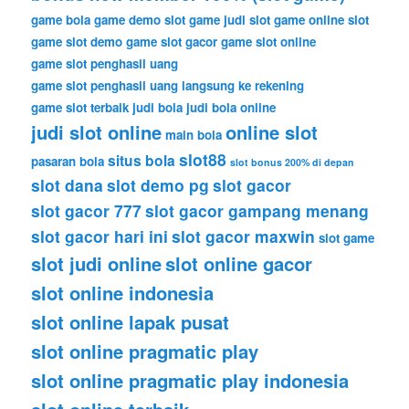
game bola
game demo slot
game judi slot
game online slot
game slot demo
game slot gacor
game slot online
game slot penghasil uang
game slot penghasil uang langsung ke rekening
game slot terbaik
judi bola
judi bola online
judi slot online
online slot
main bola
slot88
situs bola
pasaran bola
slot bonus 200% di depan
slot dana
slot demo pg
slot gacor
slot gacor 777
slot gacor gampang menang
slot gacor hari ini
slot gacor maxwin
slot game
slot judi online
slot online gacor
slot online indonesia
slot online lapak pusat
slot online pragmatic play
slot online pragmatic play indonesia