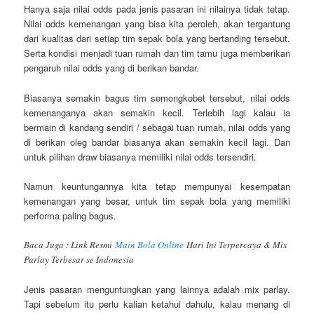
Hanya saja nilai odds pada jenis pasaran ini nilainya tidak tetap.
Nilai odds kemenangan yang bisa kita peroleh, akan tergantung
dari kualitas dari setiap tim sepak bola yang bertanding tersebut.
Serta kondisi menjadi tuan rumah dan tim tamu juga memberikan
pengaruh nilai odds yang di berikan bandar.
Biasanya semakin bagus tim semongkobet tersebut, nilai odds
kemenanganya akan semakin kecil. Terlebih lagi kalau ia
bermain di kandang sendiri / sebagai tuan rumah, nilai odds yang
di berikan oleg bandar biasanya akan semakin kecil lagi. Dan
untuk pilihan draw biasanya memiliki nilai odds tersendiri.
Namun keuntungannya kita tetap mempunyai kesempatan
kemenangan yang besar, untuk tim sepak bola yang memiliki
performa paling bagus.
Baca Juga : Link Resmi
Main Bola Online
Hari Ini Terpercaya & Mix
Parlay Terbesar se Indonesia
Jenis pasaran menguntungkan yang lainnya adalah mix parlay.
Tapi sebelum itu perlu kalian ketahui dahulu, kalau menang di