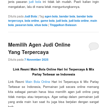
jenis pasaran
judi bola
ini tidak lah mudah. Pasti kalian ingin
mengatakan, lalu di mana letak menguntungkannya.
Ditulis pada
Judi Bola
|
Tag
agen bola
,
bandar bola
,
bandar bola
terpercaya
,
bola online
,
game bola
,
judi bola
,
judi bola online
,
main
bola
,
pasaran bola
,
situs bola
|
Tinggalkan Balasan
Memilih Agen Judi Online
Yang Terpercaya
Ditulis pada
7 November 2025
Link Resmi Main Bola Online Hari Ini Terpercaya & Mix
Parlay Terbesar se Indonesia
Link Resmi
Main Bola Online
Hari Ini Terpercaya & Mix Parlay
Terbesar se Indonesia, Permainan judi secara online memang
kita sebagai pemain harus bisa memilih agen judi online yang
tidak menipu atau terpercaya. Agar setiap dalam permainan judi
yang anda main kan saat itu juga bisa berjalan dengan sangat
baik.