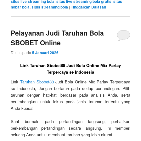
situs live streaming bola
,
situs live streaming bola gratis
,
situs
nobar bola
,
situs streaming bola
|
Tinggalkan Balasan
Pelayanan Judi Taruhan Bola
SBOBET Online
Ditulis pada
5 Januari 2026
Link Taruhan Sbobet88 Judi Bola Online Mix Parlay
Terpercaya se Indonesia
Link
Taruhan Sbobet88
Judi Bola Online Mix Parlay Terpercaya
se Indonesia, Jangan bertaruh pada setiap pertandingan. Pilih
taruhan dengan hati-hati berdasar pada analisis Anda, serta
pertimbangkan untuk fokus pada jenis taruhan tertentu yang
Anda kuasai.
Saat bermain pada pertandingan langsung, perhatikan
perkembangan pertandingan secara langsung. Ini memberi
peluang Anda untuk membuat taruhan yang lebih akurat.