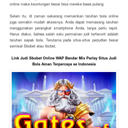
online maka keuntungan besar bisa mereka bawa pulang.
Selain itu, di zaman sekarang memainkan taruhan bola online
juga semakin mudah aksesnya. Anda dapat memasang taruhan
menggunakan perangkat smartphone Anda, tanpa perlu repot.
Harus diakui, bahwa salah satu permainan judi terfavorit adalah
taruhan sepak bola. Terutama pada situs-situs perjudian besar
semisal Sbobet atau Ibcbet,
Link Judi Sbobet Online WAP Bandar Mix Parlay Situs Judi
Bola Aman Terpercaya se Indonesia