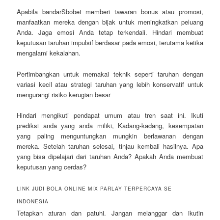
Apabila bandarSbobet memberi tawaran bonus atau promosi,
manfaatkan mereka dengan bijak untuk meningkatkan peluang
Anda. Jaga emosi Anda tetap terkendali. Hindari membuat
keputusan taruhan impulsif berdasar pada emosi, terutama ketika
mengalami kekalahan.
Pertimbangkan untuk memakai teknik seperti taruhan dengan
variasi kecil atau strategi taruhan yang lebih konservatif untuk
mengurangi risiko kerugian besar
Hindari mengikuti pendapat umum atau tren saat ini. Ikuti
prediksi anda yang anda miliki, Kadang-kadang, kesempatan
yang paling menguntungkan mungkin berlawanan dengan
mereka. Setelah taruhan selesai, tinjau kembali hasilnya. Apa
yang bisa dipelajari dari taruhan Anda? Apakah Anda membuat
keputusan yang cerdas?
LINK JUDI BOLA ONLINE MIX PARLAY TERPERCAYA SE
INDONESIA
Tetapkan aturan dan patuhi. Jangan melanggar dan ikutin