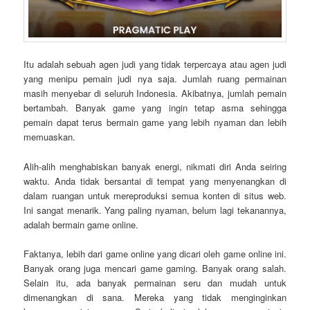
Itu adalah sebuah agen judi yang tidak terpercaya atau agen judi
yang menipu pemain judi nya saja. Jumlah ruang permainan
masih menyebar di seluruh Indonesia. Akibatnya, jumlah pemain
bertambah. Banyak game yang ingin tetap asma sehingga
pemain dapat terus bermain game yang lebih nyaman dan lebih
memuaskan.
Alih-alih menghabiskan banyak energi, nikmati diri Anda seiring
waktu. Anda tidak bersantai di tempat yang menyenangkan di
dalam ruangan untuk mereproduksi semua konten di situs web.
Ini sangat menarik. Yang paling nyaman, belum lagi tekanannya,
adalah bermain game online.
Faktanya, lebih dari game online yang dicari oleh game online ini.
Banyak orang juga mencari game gaming. Banyak orang salah.
Selain itu, ada banyak permainan seru dan mudah untuk
dimenangkan di sana. Mereka yang tidak menginginkan