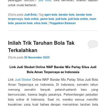
untuk mulai bertaruh.
Ditulis pada
Judi Bola
|
Tag
agen bola
,
bandar bola
,
bandar bola
terpercaya
,
bola online
,
game bola
,
judi bola
,
judi bola online
,
main
bola
,
pasaran bola
,
situs bola
|
Tinggalkan Balasan
Inilah Trik Taruhan Bola Tak
Terkalahkan
Ditulis pada
30 November 2025
Link Judi Sbobet Online WAP Bandar Mix Parlay Situs Judi
Bola Aman Terpercaya se Indonesia
Link
Judi Sbobet
Online WAP Bandar Mix Parlay Situs Judi Bola
Aman Terpercaya se Indonesia, Di Indonesia, semakin tahun
memang semakin banyak petaruh-petaruh baru yang
bermunculan, karena begitu pesatnya. Perkembangan perjudian
bola online di Indonesia. Saat ini, mereka semua memiliki
keyakinan yang kuat bahwa dengan memainkan taruhan bola