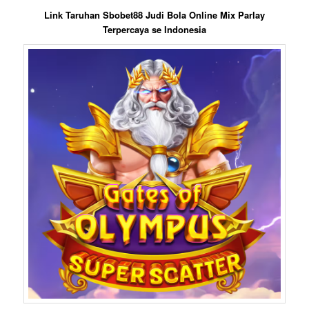
Link Taruhan Sbobet88 Judi Bola Online Mix Parlay
Terpercaya se Indonesia