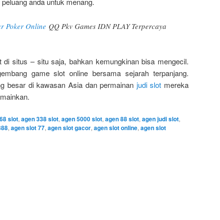
r peluang anda untuk menang.
r Poker Online
QQ Pkv Games IDN PLAY Terpercaya
di situs – situ saja, bahkan kemungkinan bisa mengecil.
mbang game slot online bersama sejarah terpanjang.
ang besar di kawasan Asia dan permainan
judi slot
mereka
 mainkan.
68 slot
,
agen 338 slot
,
agen 5000 slot
,
agen 88 slot
,
agen judi slot
,
388
,
agen slot 77
,
agen slot gacor
,
agen slot online
,
agen slot