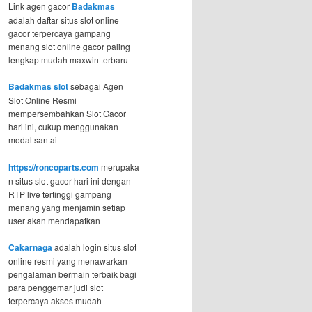
Link agen gacor
Badakmas
adalah daftar situs slot online
gacor terpercaya gampang
menang slot online gacor paling
lengkap mudah maxwin terbaru
Badakmas slot
sebagai Agen
Slot Online Resmi
mempersembahkan Slot Gacor
hari ini, cukup menggunakan
modal santai
https://roncoparts.com
merupaka
n situs slot gacor hari ini dengan
RTP live tertinggi gampang
menang yang menjamin setiap
user akan mendapatkan
Cakarnaga
adalah login situs slot
online resmi yang menawarkan
pengalaman bermain terbaik bagi
para penggemar judi slot
terpercaya akses mudah