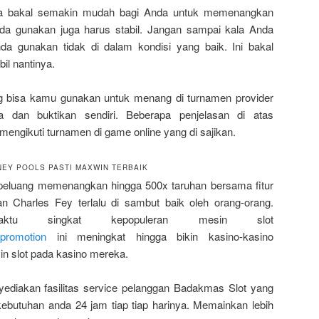
 bakal semakin mudah bagi Anda untuk memenangkan
da gunakan juga harus stabil. Jangan sampai kala Anda
a gunakan tidak di dalam kondisi yang baik. Ini bakal
il nantinya.
ng bisa kamu gunakan untuk menang di turnamen provider
 dan buktikan sendiri. Beberapa penjelasan di atas
ngikuti turnamen di game online yang di sajikan.
DNEY POOLS PASTI MAXWIN TERBAIK
peluang memenangkan hingga 500x taruhan bersama fitur
an Charles Fey terlalu di sambut baik oleh orang-orang.
ktu singkat kepopuleran mesin slot
/promotion
ini meningkat hingga bikin kasino-kasino
n slot pada kasino mereka.
yediakan fasilitas service pelanggan Badakmas Slot yang
kebutuhan anda 24 jam tiap tiap harinya. Memainkan lebih