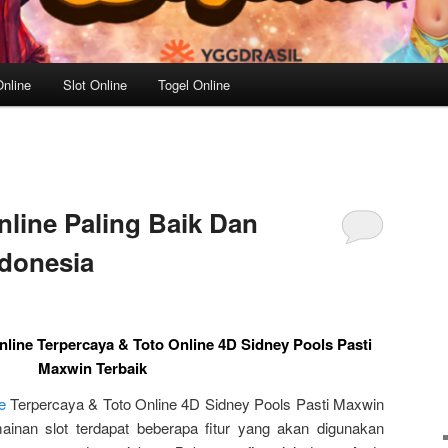
nline
Slot Online
Togel Online
nline Paling Baik Dan
ndonesia
nline Terpercaya & Toto Online 4D Sidney Pools Pasti
Maxwin Terbaik
e
Terpercaya & Toto Online 4D Sidney Pools Pasti Maxwin
mainan slot terdapat beberapa fitur yang akan digunakan