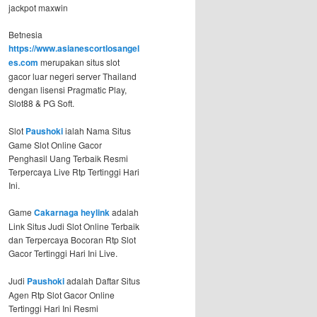
jackpot maxwin
Betnesia
https://www.asianescortlosangel
es.com
merupakan situs slot
gacor luar negeri server Thailand
dengan lisensi Pragmatic Play,
Slot88 & PG Soft.
Slot
Paushoki
ialah Nama Situs
Game Slot Online Gacor
Penghasil Uang Terbaik Resmi
Terpercaya Live Rtp Tertinggi Hari
Ini.
Game
Cakarnaga heylink
adalah
Link Situs Judi Slot Online Terbaik
dan Terpercaya Bocoran Rtp Slot
Gacor Tertinggi Hari Ini Live.
Judi
Paushoki
adalah Daftar Situs
Agen Rtp Slot Gacor Online
Tertinggi Hari Ini Resmi