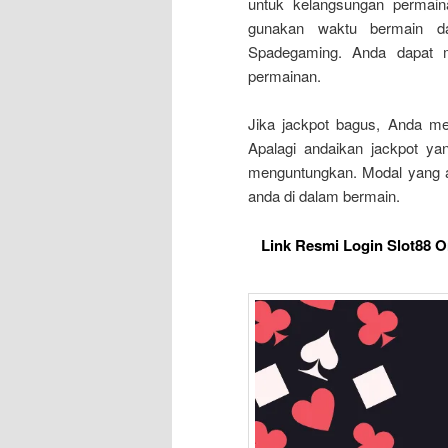
untuk kelangsungan permain
gunakan waktu bermain d
Spadegaming. Anda dapat 
permainan.
Jika jackpot bagus, Anda me
Apalagi andaikan jackpot yan
menguntungkan. Modal yang an
anda di dalam bermain.
Link Resmi Login Slot88 O