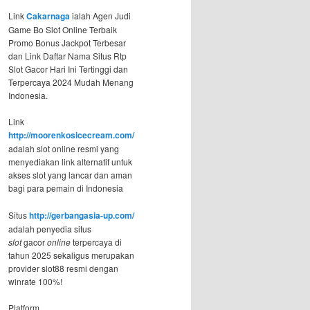
Link
Cakarnaga
ialah Agen Judi
Game Bo Slot Online Terbaik
Promo Bonus Jackpot Terbesar
dan Link Daftar Nama Situs Rtp
Slot Gacor Hari Ini Tertinggi dan
Terpercaya 2024 Mudah Menang
Indonesia.
Link
http://moorenkosicecream.com/
adalah slot online resmi yang
menyediakan link alternatif untuk
akses slot yang lancar dan aman
bagi para pemain di Indonesia
Situs
http://gerbangasia-up.com/
adalah penyedia situs
slot
gacor
online
terpercaya di
tahun 2025 sekaligus merupakan
provider slot88 resmi dengan
winrate 100%!
Platform