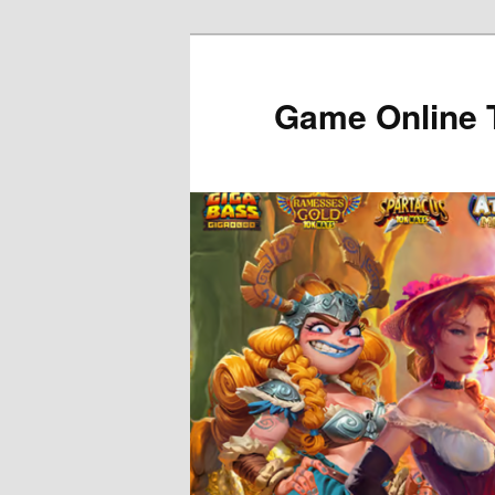
Langsung
Langsung
ke
ke
konten
konten
Game Online T
utama
sekunder