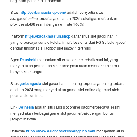
bagi para pemain di Indonesia
Situs
http://gerbangasia-up.com/
adalah penyedia situs
slot
gacor
online
terpercaya di tahun 2025 sekaligus merupakan
provider slot88 resmi dengan winrate 100%!
Platform
https://badakmasfun.shop
daftar situs slot gacor hari ini
yang terpercaya serta dikelola tim professional dari PG Soft slot gacor
dengan tingkat RTP jackpot slot maxwin tertinggi
Agen
Paushoki
merupakan situs slot online terbaik saat ini, yang
menyediakan permainan slot gacor pasti akan memberikan kamu
banyak keuntungan.
Situs
gerbangasia
slot gacor hari ini paling terpercaya paling terbaru
di tahun 2024 yang menyediakan game slot online digemari oleh
pecinta slot online..
Link
Betnesia
adalah situs judi slot online gacor terpercaya resmi
menyediakan berbagai game slot gacor terbaik dengan bonus
jackpot maxwin
Betnesia
https://www.asianescortlosangeles.com
merupakan situs
slot gacor luar negeri server Thailand dengan lisensi Pragmatic Play,