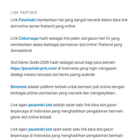
LINK PARTNER
Link
Paushoki
memberikan hal yang sangat menarik dalam situs link
slot online server thailand yang online
Link
Cakarnaga
hadir sebagai link paten slot gacor hari ini yang
memberikan akses berbagai permainan slot online Thailand yang
Sensasional
Slot Demo Gratis 2026 hadir sebagai solusi bagi para pemain
https://paushoki-prio.com/
di Indonesia yang ingin mengasah
strategi melalui simulasi slot demo paling autentik
Betnesia
adalah platform terbaik untuk bermain judi online dengan
berbagai pilihan permainan yang menarik dan mengasyikkan.
Link agen
paushoki slot
adalah salah satu link situs slot gacor
terpercaya di Indonesia yang menghadirkan pengalaman bermain
game slot online terbaik
Link agen
paushoki slot
ialah salah satu link situs slot gacor
terpercaya di Indonesia yang menghadirkan pengalaman bermain