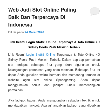
Web Judi Slot Online Paling
Baik Dan Terpercaya Di
Indonesia
Ditulis pada
24 Maret 2026
Link Resmi Login Slot88 Online Terpercaya & Toto Online 4D
Sidney Pools Pasti Maxwin Terbaik
Link Resmi
Login Slot88 Online
Terpercaya & Toto Online 4D
Sidney Pools Pasti Maxwin Terbaik, Dalam tiap-tiap permainan
slot terdapat beberapa fitur yang akan digunakan untuk
kelangsungan permainan yang anda mainkan. Beberapa fitur ini
dapat Anda gunakan waktu bermain dan memasang taruhan di
website agen slot online Spadegaming. Anda dapat
menggunakan bonus dan jackpot untuk memenangkan
permainan.
Jika jackpot bagus, Anda menggunakan sebagian teknik untuk
mendapatkan jackpot. Apalagi andaikan jackpot yang diberikan