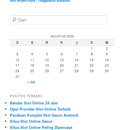
slot terpercaya
|
Tinggalkan Balasan
C
a
r
i
AGUSTUS 2026
S
S
R
K
J
S
M
1
2
3
4
5
6
7
8
9
10
11
12
13
14
15
16
17
18
19
20
21
22
23
24
25
26
27
28
29
30
31
« Jul
POS-POS TERBARU
Bandar Slot Online 24 Jam
Opsi Provider Slot Online Terbaik
Panduan Komplet Slot Gacor Android
Situs Slot Online Gacor
Situs Slot Online Paling Dipercaya