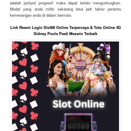
adalah jackpot progresif maka dapat terlalu menguntungkan.
Modal yang anda miliki sekarang bisa jadi faktor penentu
kemenangan anda di dalam bermain.
Link Resmi Login Slot88 Online Terpercaya & Toto Online 4D
Sidney Pools Pasti Maxwin Terbaik