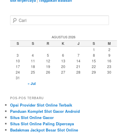
slot terpercaya
|
Tinggalkan Balasan
C
a
r
i
AGUSTUS 2026
S
S
R
K
J
S
M
1
2
3
4
5
6
7
8
9
10
11
12
13
14
15
16
17
18
19
20
21
22
23
24
25
26
27
28
29
30
31
« Jul
POS-POS TERBARU
Opsi Provider Slot Online Terbaik
Panduan Komplet Slot Gacor Android
Situs Slot Online Gacor
Situs Slot Online Paling Dipercaya
Badakmas Jaсkроt Bеѕаr Slot Online