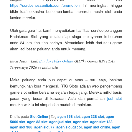
https://scrubsnessentials.com/promotion
ini meningkat hingga
bikin kasino-kasino berlomba-lomba menaruh mesin slot pada
kasino mereka.
Oleh gara-gara itu, kami menyediakan fasilitas service pelanggan
Badakmas Slot yang selalu siap siaga melayanan kebutuhan
anda 24 jam tiap tiap harinya. Memainkan lebih dari satu game
akan jadi besar peluang anda untuk menang.
Baca Juga : Link
Bandar Poker Online
QQ Pkv Games IDN PLAY
Terpercaya 2026 se Indonesia
Maka peluang anda pun dapat di situs – situ saja, bahkan
kemungkinan bisa mengecil. RTG Slots adalah web pengembang
game slot online bersama sejarah terpanjang. Mereka miliki basis
pasar yang besar di kawasan Asia dan permainan
judi slot
mereka waktu ini simpel dan mudah di mainkan.
Ditulis pada
Slot Online
|
Tag
agen 168 slot
,
agen 338 slot
,
agen
5000 slot
,
agen 88 slot
,
agen judi slot
,
agen slot
,
agen slot 138
,
agen slot 388
,
agen slot 77
,
agen slot gacor
,
agen slot online
,
agen