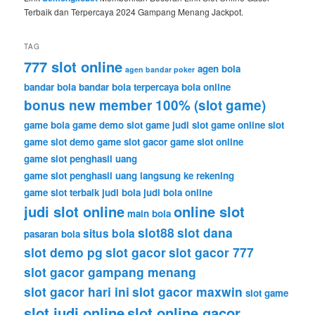
Terbaik dan Terpercaya 2024 Gampang Menang Jackpot.
TAG
777 slot online
agen bola
agen bandar poker
bandar bola
bandar bola terpercaya
bola online
bonus new member 100% (slot game)
game bola
game demo slot
game judi slot
game online slot
game slot demo
game slot gacor
game slot online
game slot penghasil uang
game slot penghasil uang langsung ke rekening
game slot terbaik
judi bola
judi bola online
judi slot online
online slot
main bola
slot88
slot dana
situs bola
pasaran bola
slot demo pg
slot gacor
slot gacor 777
slot gacor gampang menang
slot gacor hari ini
slot gacor maxwin
slot game
slot judi online
slot online gacor