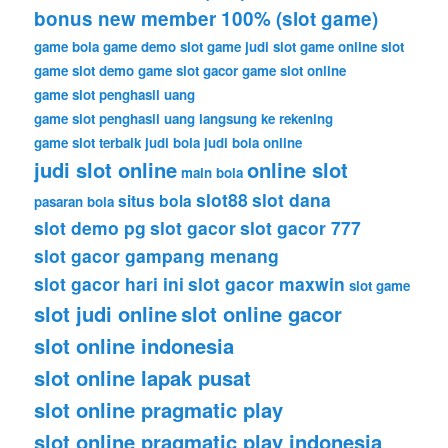
bonus new member 100% (slot game)
game bola
game demo slot
game judi slot
game online slot
game slot demo
game slot gacor
game slot online
game slot penghasil uang
game slot penghasil uang langsung ke rekening
game slot terbaik
judi bola
judi bola online
judi slot online
online slot
main bola
slot88
slot dana
situs bola
pasaran bola
slot demo pg
slot gacor
slot gacor 777
slot gacor gampang menang
slot gacor hari ini
slot gacor maxwin
slot game
slot judi online
slot online gacor
slot online indonesia
slot online lapak pusat
slot online pragmatic play
slot online pragmatic play indonesia