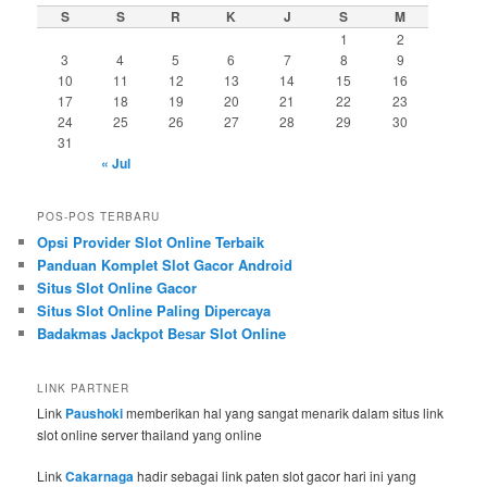
S
S
R
K
J
S
M
1
2
3
4
5
6
7
8
9
10
11
12
13
14
15
16
17
18
19
20
21
22
23
24
25
26
27
28
29
30
31
« Jul
POS-POS TERBARU
Opsi Provider Slot Online Terbaik
Panduan Komplet Slot Gacor Android
Situs Slot Online Gacor
Situs Slot Online Paling Dipercaya
Badakmas Jaсkроt Bеѕаr Slot Online
LINK PARTNER
Link
Paushoki
memberikan hal yang sangat menarik dalam situs link
slot online server thailand yang online
Link
Cakarnaga
hadir sebagai link paten slot gacor hari ini yang