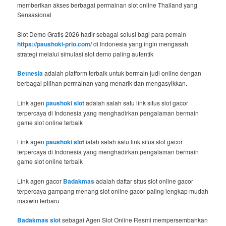
memberikan akses berbagai permainan slot online Thailand yang
Sensasional
Slot Demo Gratis 2026 hadir sebagai solusi bagi para pemain
https://paushoki-prio.com/
di Indonesia yang ingin mengasah
strategi melalui simulasi slot demo paling autentik
Betnesia
adalah platform terbaik untuk bermain judi online dengan
berbagai pilihan permainan yang menarik dan mengasyikkan.
Link agen
paushoki slot
adalah salah satu link situs slot gacor
terpercaya di Indonesia yang menghadirkan pengalaman bermain
game slot online terbaik
Link agen
paushoki slot
ialah salah satu link situs slot gacor
terpercaya di Indonesia yang menghadirkan pengalaman bermain
game slot online terbaik
Link agen gacor
Badakmas
adalah daftar situs slot online gacor
terpercaya gampang menang slot online gacor paling lengkap mudah
maxwin terbaru
Badakmas slot
sebagai Agen Slot Online Resmi mempersembahkan