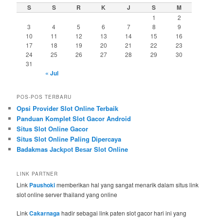
S
S
R
K
J
S
M
1
2
3
4
5
6
7
8
9
10
11
12
13
14
15
16
17
18
19
20
21
22
23
24
25
26
27
28
29
30
31
« Jul
POS-POS TERBARU
Opsi Provider Slot Online Terbaik
Panduan Komplet Slot Gacor Android
Situs Slot Online Gacor
Situs Slot Online Paling Dipercaya
Badakmas Jaсkроt Bеѕаr Slot Online
LINK PARTNER
Link
Paushoki
memberikan hal yang sangat menarik dalam situs link
slot online server thailand yang online
Link
Cakarnaga
hadir sebagai link paten slot gacor hari ini yang