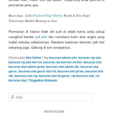
permainan jenis apa.
Baca Juga : Link
Platform Togel Online
Resmi & Toto Togel
Terpercaya Mudah Menang se Asia
Permainan di kasino tidak lah sulit di tebak karna anda cukup
mengikuti bandar
judi slot
dan membaca kartu atau angka yang
sudah terbuka sebelumnya. Rasakan keseruan bermain judi slot
sekarang juga. Gabung di sini secepatnya..
Ditulis pada
Slot Online
|
Tag
bocoran admin slot
,
bocoran rtp slot
,
bocoran rtp slot hari ini
,
bocoran rtp slot hari ini live
,
bocoran slot
,
bocoran slot admin jarwo
,
bocoran slot admin riki
,
bocoran slot
gacor
,
bocoran slot gacor hari ini
,
bocoran slot jarwo
,
bocoran slot
riki
,
bocoran slot rtp
,
bocoran slot tergacor
,
rtp bocoran slot
,
rtv
bocoran slot
|
Tinggalkan Balasan
C
a
r
i
AGUSTUS 2026