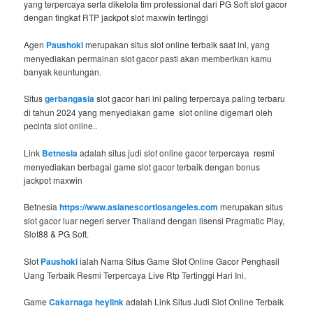
yang terpercaya serta dikelola tim professional dari PG Soft slot gacor
dengan tingkat RTP jackpot slot maxwin tertinggi
Agen
Paushoki
merupakan situs slot online terbaik saat ini, yang
menyediakan permainan slot gacor pasti akan memberikan kamu
banyak keuntungan.
Situs
gerbangasia
slot gacor hari ini paling terpercaya paling terbaru
di tahun 2024 yang menyediakan game slot online digemari oleh
pecinta slot online..
Link
Betnesia
adalah situs judi slot online gacor terpercaya resmi
menyediakan berbagai game slot gacor terbaik dengan bonus
jackpot maxwin
Betnesia
https://www.asianescortlosangeles.com
merupakan situs
slot gacor luar negeri server Thailand dengan lisensi Pragmatic Play,
Slot88 & PG Soft.
Slot
Paushoki
ialah Nama Situs Game Slot Online Gacor Penghasil
Uang Terbaik Resmi Terpercaya Live Rtp Tertinggi Hari Ini.
Game
Cakarnaga heylink
adalah Link Situs Judi Slot Online Terbaik