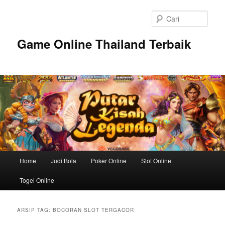
Langsung
Langsung
ke
ke
Cari
konten
konten
utama
sekunder
Game Online Thailand Terbaik
Menu
Home
Judi Bola
Poker Online
Slot Online
utama
Togel Online
ARSIP TAG:
BOCORAN SLOT TERGACOR