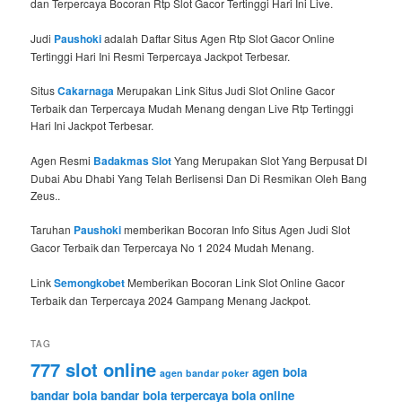
dan Terpercaya Bocoran Rtp Slot Gacor Tertinggi Hari Ini Live.
Judi
Paushoki
adalah Daftar Situs Agen Rtp Slot Gacor Online
Tertinggi Hari Ini Resmi Terpercaya Jackpot Terbesar.
Situs
Cakarnaga
Merupakan Link Situs Judi Slot Online Gacor
Terbaik dan Terpercaya Mudah Menang dengan Live Rtp Tertinggi
Hari Ini Jackpot Terbesar.
Agen Resmi
Badakmas Slot
Yang Merupakan Slot Yang Berpusat DI
Dubai Abu Dhabi Yang Telah Berlisensi Dan Di Resmikan Oleh Bang
Zeus..
Taruhan
Paushoki
memberikan Bocoran Info Situs Agen Judi Slot
Gacor Terbaik dan Terpercaya No 1 2024 Mudah Menang.
Link
Semongkobet
Memberikan Bocoran Link Slot Online Gacor
Terbaik dan Terpercaya 2024 Gampang Menang Jackpot.
TAG
777 slot online
agen bola
agen bandar poker
bandar bola
bandar bola terpercaya
bola online