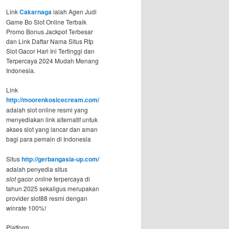
Link
Cakarnaga
ialah Agen Judi
Game Bo Slot Online Terbaik
Promo Bonus Jackpot Terbesar
dan Link Daftar Nama Situs Rtp
Slot Gacor Hari Ini Tertinggi dan
Terpercaya 2024 Mudah Menang
Indonesia.
Link
http://moorenkosicecream.com/
adalah slot online resmi yang
menyediakan link alternatif untuk
akses slot yang lancar dan aman
bagi para pemain di Indonesia
Situs
http://gerbangasia-up.com/
adalah penyedia situs
slot
gacor
online
terpercaya di
tahun 2025 sekaligus merupakan
provider slot88 resmi dengan
winrate 100%!
Platform