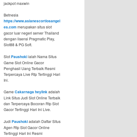
jackpot maxwin
Betnesia
https://www.asianescortlosangel
es.com
merupakan situs slot
gacor luar negeri server Thailand
dengan lisensi Pragmatic Play,
Slot88 & PG Soft.
Slot
Paushoki
ialah Nama Situs
Game Slot Online Gacor
Penghasil Uang Terbaik Resmi
Terpercaya Live Rtp Tertinggi Hari
Ini.
Game
Cakarnaga heylink
adalah
Link Situs Judi Slot Online Terbaik
dan Terpercaya Bocoran Rtp Slot
Gacor Tertinggi Hari Ini Live.
Judi
Paushoki
adalah Daftar Situs
Agen Rtp Slot Gacor Online
Tertinggi Hari Ini Resmi