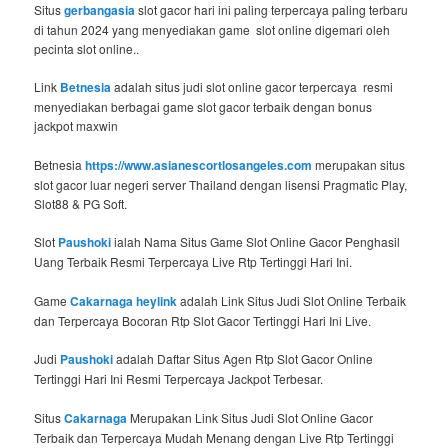
Situs
gerbangasia
slot gacor hari ini paling terpercaya paling terbaru
di tahun 2024 yang menyediakan game slot online digemari oleh
pecinta slot online..
Link
Betnesia
adalah situs judi slot online gacor terpercaya resmi
menyediakan berbagai game slot gacor terbaik dengan bonus
jackpot maxwin
Betnesia
https://www.asianescortlosangeles.com
merupakan situs
slot gacor luar negeri server Thailand dengan lisensi Pragmatic Play,
Slot88 & PG Soft.
Slot
Paushoki
ialah Nama Situs Game Slot Online Gacor Penghasil
Uang Terbaik Resmi Terpercaya Live Rtp Tertinggi Hari Ini.
Game
Cakarnaga heylink
adalah Link Situs Judi Slot Online Terbaik
dan Terpercaya Bocoran Rtp Slot Gacor Tertinggi Hari Ini Live.
Judi
Paushoki
adalah Daftar Situs Agen Rtp Slot Gacor Online
Tertinggi Hari Ini Resmi Terpercaya Jackpot Terbesar.
Situs
Cakarnaga
Merupakan Link Situs Judi Slot Online Gacor
Terbaik dan Terpercaya Mudah Menang dengan Live Rtp Tertinggi