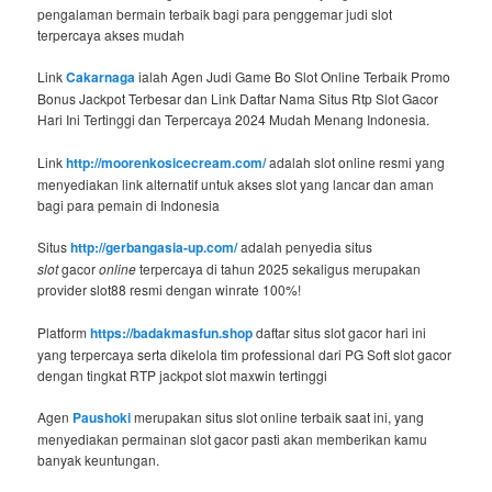
pengalaman bermain terbaik bagi para penggemar judi slot
terpercaya akses mudah
Link
Cakarnaga
ialah Agen Judi Game Bo Slot Online Terbaik Promo
Bonus Jackpot Terbesar dan Link Daftar Nama Situs Rtp Slot Gacor
Hari Ini Tertinggi dan Terpercaya 2024 Mudah Menang Indonesia.
Link
http://moorenkosicecream.com/
adalah slot online resmi yang
menyediakan link alternatif untuk akses slot yang lancar dan aman
bagi para pemain di Indonesia
Situs
http://gerbangasia-up.com/
adalah penyedia situs
slot
gacor
online
terpercaya di tahun 2025 sekaligus merupakan
provider slot88 resmi dengan winrate 100%!
Platform
https://badakmasfun.shop
daftar situs slot gacor hari ini
yang terpercaya serta dikelola tim professional dari PG Soft slot gacor
dengan tingkat RTP jackpot slot maxwin tertinggi
Agen
Paushoki
merupakan situs slot online terbaik saat ini, yang
menyediakan permainan slot gacor pasti akan memberikan kamu
banyak keuntungan.