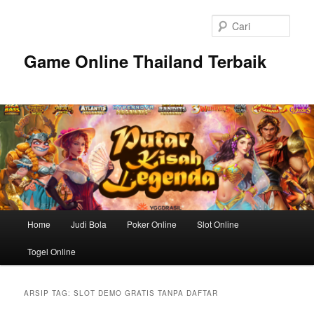
Langsung
Langsung
ke
ke
Cari
konten
konten
utama
sekunder
Game Online Thailand Terbaik
Menu
Home
Judi Bola
Poker Online
Slot Online
utama
Togel Online
ARSIP TAG:
SLOT DEMO GRATIS TANPA DAFTAR