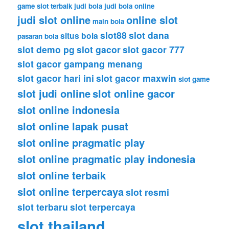
game slot terbaik
judi bola
judi bola online
judi slot online
online slot
main bola
slot88
slot dana
situs bola
pasaran bola
slot demo pg
slot gacor
slot gacor 777
slot gacor gampang menang
slot gacor hari ini
slot gacor maxwin
slot game
slot judi online
slot online gacor
slot online indonesia
slot online lapak pusat
slot online pragmatic play
slot online pragmatic play indonesia
slot online terbaik
slot online terpercaya
slot resmi
slot terbaru
slot terpercaya
slot thailand