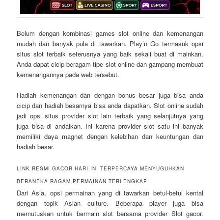
Belum dengan kombinasi games slot online dan kemenangan
mudah dan banyak pula di tawarkan. Play’n Go termasuk opsi
situs slot terbaik seterusnya yang baik sekali buat di mainkan.
Anda dapat cicip beragam tipe slot online dan gampang membuat
kemenangannya pada web tersebut.
Hadiah kemenangan dan dengan bonus besar juga bisa anda
cicip dan hadiah besarnya bisa anda dapatkan. Slot online sudah
jadi opsi situs provider slot lain terbaik yang selanjutnya yang
juga bisa di andalkan. Ini karena provider slot satu ini banyak
memiliki daya magnet dengan kelebihan dan keuntungan dan
hadiah besar.
LINK RESMI GACOR HARI INI TERPERCAYA MENYUGUHKAN
BERANEKA RAGAM PERMAINAN TERLENGKAP
Dari Asia, opsi permainan yang di tawarkan betul-betul kental
dengan topik Asian culture. Beberapa player juga bisa
memutuskan untuk bermain slot bersama provider Slot gacor.