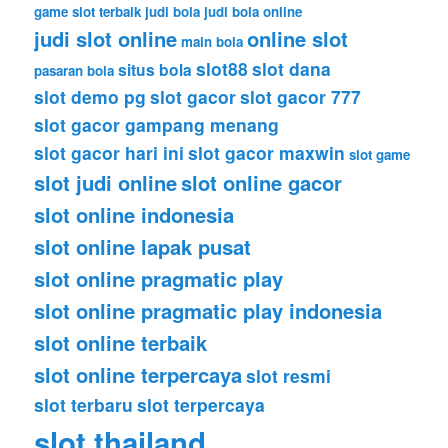
game slot terbaik
judi bola
judi bola online
judi slot online
online slot
main bola
slot88
slot dana
situs bola
pasaran bola
slot demo pg
slot gacor
slot gacor 777
slot gacor gampang menang
slot gacor hari ini
slot gacor maxwin
slot game
slot judi online
slot online gacor
slot online indonesia
slot online lapak pusat
slot online pragmatic play
slot online pragmatic play indonesia
slot online terbaik
slot online terpercaya
slot resmi
slot terbaru
slot terpercaya
slot thailand