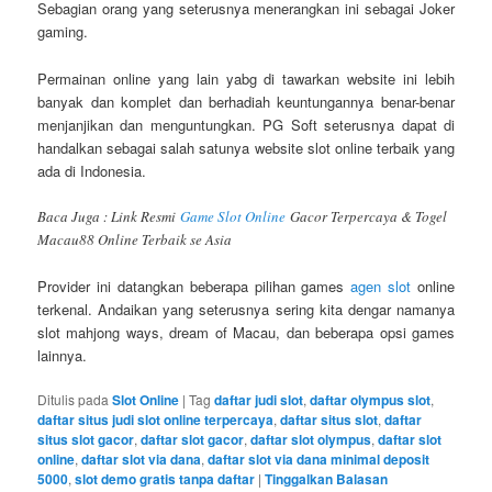
Sebagian orang yang seterusnya menerangkan ini sebagai Joker
gaming.
Permainan online yang lain yabg di tawarkan website ini lebih
banyak dan komplet dan berhadiah keuntungannya benar-benar
menjanjikan dan menguntungkan. PG Soft seterusnya dapat di
handalkan sebagai salah satunya website slot online terbaik yang
ada di Indonesia.
Baca Juga : Link Resmi
Game Slot Online
Gacor Terpercaya & Togel
Macau88 Online Terbaik se Asia
Provider ini datangkan beberapa pilihan games
agen slot
online
terkenal. Andaikan yang seterusnya sering kita dengar namanya
slot mahjong ways, dream of Macau, dan beberapa opsi games
lainnya.
Ditulis pada
Slot Online
|
Tag
daftar judi slot
,
daftar olympus slot
,
daftar situs judi slot online terpercaya
,
daftar situs slot
,
daftar
situs slot gacor
,
daftar slot gacor
,
daftar slot olympus
,
daftar slot
online
,
daftar slot via dana
,
daftar slot via dana minimal deposit
5000
,
slot demo gratis tanpa daftar
|
Tinggalkan Balasan