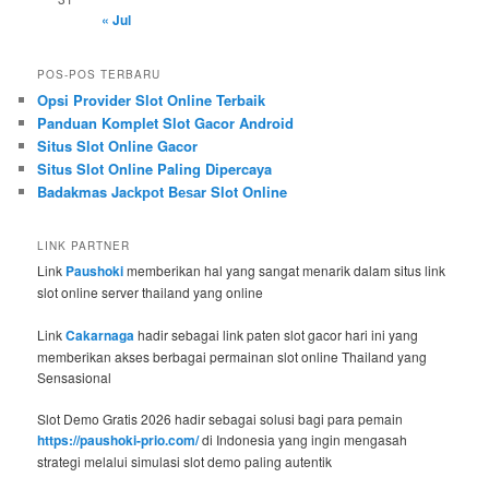
« Jul
POS-POS TERBARU
Opsi Provider Slot Online Terbaik
Panduan Komplet Slot Gacor Android
Situs Slot Online Gacor
Situs Slot Online Paling Dipercaya
Badakmas Jaсkроt Bеѕаr Slot Online
LINK PARTNER
Link
Paushoki
memberikan hal yang sangat menarik dalam situs link
slot online server thailand yang online
Link
Cakarnaga
hadir sebagai link paten slot gacor hari ini yang
memberikan akses berbagai permainan slot online Thailand yang
Sensasional
Slot Demo Gratis 2026 hadir sebagai solusi bagi para pemain
https://paushoki-prio.com/
di Indonesia yang ingin mengasah
strategi melalui simulasi slot demo paling autentik