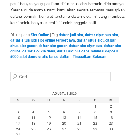
pasti banyak yang pastikan diri masuk dan bermain didalamnya.
Karena di dalamnya nanti kami akan secara terbatas persiapkan
sarana bermain komplet terutama dalam slot. Ini yang membuat
kami selalu banyak memiliki jumlah anggota aktif.
Ditulis pada
Slot Online
|
Tag
daftar judi slot
,
daftar olympus slot
,
daftar situs judi slot online terpercaya
,
daftar situs slot
,
daftar
situs slot gacor
,
daftar slot gacor
,
daftar slot olympus
,
daftar slot
online
,
daftar slot via dana
,
daftar slot via dana minimal deposit
5000
,
slot demo gratis tanpa daftar
|
Tinggalkan Balasan
C
a
r
i
AGUSTUS 2026
S
S
R
K
J
S
M
1
2
3
4
5
6
7
8
9
10
11
12
13
14
15
16
17
18
19
20
21
22
23
24
25
26
27
28
29
30
31