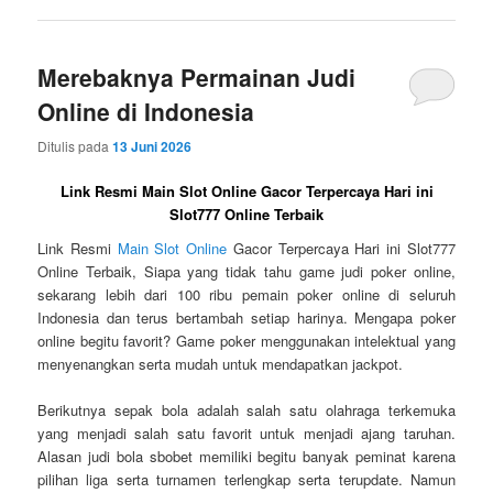
Merebaknya Permainan Judi
Online di Indonesia
Ditulis pada
13 Juni 2026
Link Resmi Main Slot Online Gacor Terpercaya Hari ini
Slot777 Online Terbaik
Link Resmi
Main Slot Online
Gacor Terpercaya Hari ini Slot777
Online Terbaik, Siapa yang tidak tahu game judi poker online,
sekarang lebih dari 100 ribu pemain poker online di seluruh
Indonesia dan terus bertambah setiap harinya. Mengapa poker
online begitu favorit? Game poker menggunakan intelektual yang
menyenangkan serta mudah untuk mendapatkan jackpot.
Berikutnya sepak bola adalah salah satu olahraga terkemuka
yang menjadi salah satu favorit untuk menjadi ajang taruhan.
Alasan judi bola sbobet memiliki begitu banyak peminat karena
pilihan liga serta turnamen terlengkap serta terupdate. Namun