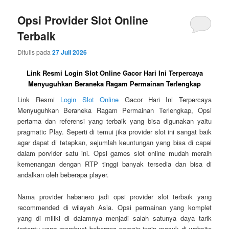
Opsi Provider Slot Online
Terbaik
Ditulis pada
27 Juli 2026
Link Resmi Login Slot Online Gacor Hari Ini Terpercaya
Menyuguhkan Beraneka Ragam Permainan Terlengkap
Link Resmi
Login Slot Online
Gacor Hari Ini Terpercaya
Menyuguhkan Beraneka Ragam Permainan Terlengkap, Opsi
pertama dan referensi yang terbaik yang bisa digunakan yaitu
pragmatic Play. Seperti di temui jika provider slot ini sangat baik
agar dapat di tetapkan, sejumlah keuntungan yang bisa di capai
dalam porvider satu ini. Opsi games slot online mudah meraih
kemenangan dengan RTP tinggi banyak tersedia dan bisa di
andalkan oleh beberapa player.
Nama provider habanero jadi opsi provider slot terbaik yang
recommended di wilayah Asia. Opsi permainan yang komplet
yang di miliki di dalamnya menjadi salah satunya daya tarik
tertentu yang membuat beberapa pemain ingin masuk di website