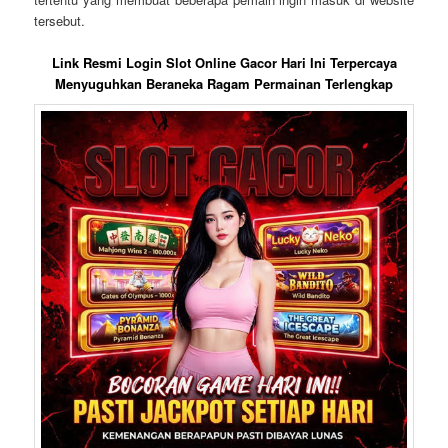
tersebut.
Link Resmi Login Slot Online Gacor Hari Ini Terpercaya
Menyuguhkan Beraneka Ragam Permainan Terlengkap