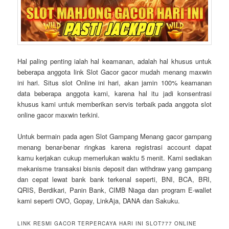
Hal paling penting ialah hal keamanan, adalah hal khusus untuk
beberapa anggota link Slot Gacor gacor mudah menang maxwin
ini hari. Situs slot Online ini hari, akan jamin 100% keamanan
data beberapa anggota kami, karena hal itu jadi konsentrasi
khusus kami untuk memberikan servis terbaik pada anggota slot
online gacor maxwin terkini.
Untuk bermain pada agen Slot Gampang Menang gacor gampang
menang benar-benar ringkas karena registrasi account dapat
kamu kerjakan cukup memerlukan waktu 5 menit. Kami sediakan
mekanisme transaksi bisnis deposit dan withdraw yang gampang
dan cepat lewat bank bank terkenal seperti, BNI, BCA, BRI,
QRIS, Berdikari, Panin Bank, CIMB Niaga dan program E-wallet
kami seperti OVO, Gopay, LinkAja, DANA dan Sakuku.
LINK RESMI GACOR TERPERCAYA HARI INI SLOT777 ONLINE