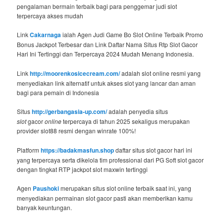
pengalaman bermain terbaik bagi para penggemar judi slot
terpercaya akses mudah
Link
Cakarnaga
ialah Agen Judi Game Bo Slot Online Terbaik Promo
Bonus Jackpot Terbesar dan Link Daftar Nama Situs Rtp Slot Gacor
Hari Ini Tertinggi dan Terpercaya 2024 Mudah Menang Indonesia.
Link
http://moorenkosicecream.com/
adalah slot online resmi yang
menyediakan link alternatif untuk akses slot yang lancar dan aman
bagi para pemain di Indonesia
Situs
http://gerbangasia-up.com/
adalah penyedia situs
slot
gacor
online
terpercaya di tahun 2025 sekaligus merupakan
provider slot88 resmi dengan winrate 100%!
Platform
https://badakmasfun.shop
daftar situs slot gacor hari ini
yang terpercaya serta dikelola tim professional dari PG Soft slot gacor
dengan tingkat RTP jackpot slot maxwin tertinggi
Agen
Paushoki
merupakan situs slot online terbaik saat ini, yang
menyediakan permainan slot gacor pasti akan memberikan kamu
banyak keuntungan.