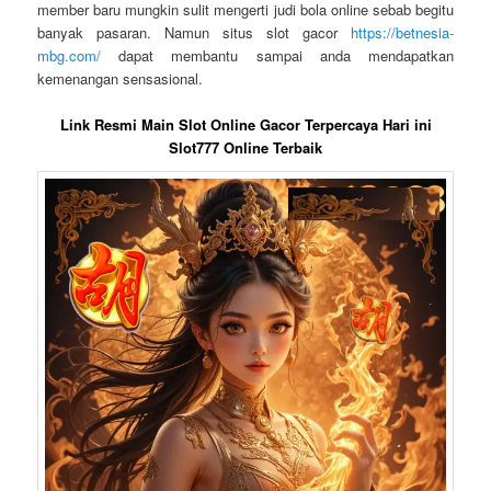
member baru mungkin sulit mengerti judi bola online sebab begitu
banyak pasaran. Namun situs slot gacor
https://betnesia-
mbg.com/
dapat membantu sampai anda mendapatkan
kemenangan sensasional.
Link Resmi Main Slot Online Gacor Terpercaya Hari ini
Slot777 Online Terbaik