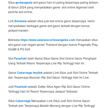
Situs
gerbangasia
slot gacor hari ini paling terpercaya paling terbaru
di tahun 2024 yang menyediakan game slot online digemari oleh
pecinta slot online..
Link
Betnesia
adalah situs judi slot online gacor terpercaya resmi
menyediakan berbagai game slot gacor terbaik dengan bonus
jackpot maxwin
Betnesia
https://www.asianescortlosangeles.com
merupakan situs
slot gacor luar negeri server Thailand dengan lisensi Pragmatic Play,
Slot88 & PG Soft.
Slot
Paushoki
ialah Nama Situs Game Slot Online Gacor Penghasil
Uang Terbaik Resmi Terpercaya Live Rtp Tertinggi Hari Ini.
Game
Cakarnaga heylink
adalah Link Situs Judi Slot Online Terbaik
dan Terpercaya Bocoran Rtp Slot Gacor Tertinggi Hari Ini Live.
Judi
Paushoki
adalah Daftar Situs Agen Rtp Slot Gacor Online
Tertinggi Hari Ini Resmi Terpercaya Jackpot Terbesar.
Situs
Cakarnaga
Merupakan Link Situs Judi Slot Online Gacor
Terbaik dan Terpercaya Mudah Menang dengan Live Rtp Tertinggi