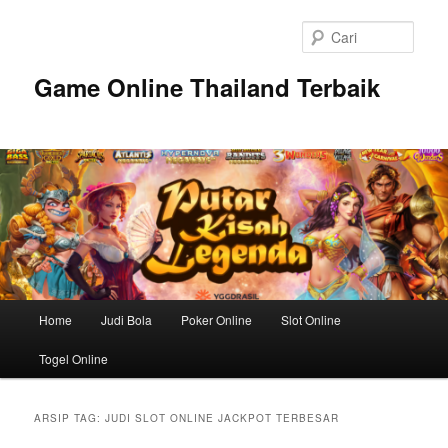
Langsung
Langsung
ke
ke
Cari
konten
konten
utama
sekunder
Game Online Thailand Terbaik
Menu
Home
Judi Bola
Poker Online
Slot Online
utama
Togel Online
ARSIP TAG:
JUDI SLOT ONLINE JACKPOT TERBESAR