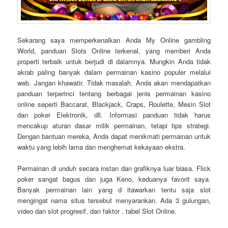
Sekarang saya memperkenalkan Anda My Online gambling
World, panduan Slots Online terkenal, yang memberi Anda
properti terbaik untuk berjudi di dalamnya. Mungkin Anda tidak
akrab paling banyak dalam permainan kasino populer melalui
web. Jangan khawatir. Tidak masalah. Anda akan mendapatkan
panduan terperinci tentang berbagai jenis permainan kasino
online seperti Baccarat, Blackjack, Craps, Roulette, Mesin Slot
dan poker Elektronik, dll. Informasi panduan tidak harus
mencakup aturan dasar milik permainan, tetapi tips strategi.
Dengan bantuan mereka, Anda dapat menikmati permainan untuk
waktu yang lebih lama dan menghemat kekayaan ekstra.
Permainan di unduh secara instan dan grafiknya luar biasa. Flick
poker sangat bagus dan juga Keno, keduanya favorit saya.
Banyak permainan lain yang d itawarkan tentu saja slot
mengingat nama situs tersebut menyarankan. Ada 3 gulungan,
video dan slot progresif, dan faktor . tabel Slot Online.