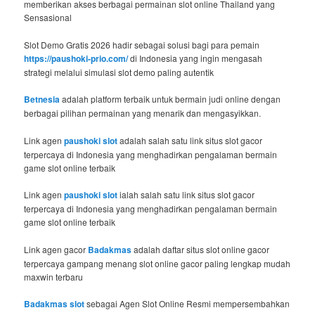
memberikan akses berbagai permainan slot online Thailand yang
Sensasional
Slot Demo Gratis 2026 hadir sebagai solusi bagi para pemain
https://paushoki-prio.com/
di Indonesia yang ingin mengasah
strategi melalui simulasi slot demo paling autentik
Betnesia
adalah platform terbaik untuk bermain judi online dengan
berbagai pilihan permainan yang menarik dan mengasyikkan.
Link agen
paushoki slot
adalah salah satu link situs slot gacor
terpercaya di Indonesia yang menghadirkan pengalaman bermain
game slot online terbaik
Link agen
paushoki slot
ialah salah satu link situs slot gacor
terpercaya di Indonesia yang menghadirkan pengalaman bermain
game slot online terbaik
Link agen gacor
Badakmas
adalah daftar situs slot online gacor
terpercaya gampang menang slot online gacor paling lengkap mudah
maxwin terbaru
Badakmas slot
sebagai Agen Slot Online Resmi mempersembahkan