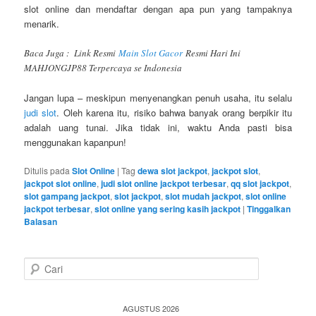
slot online dan mendaftar dengan apa pun yang tampaknya
menarik.
Baca Juga : Link Resmi
Main Slot Gacor
Resmi Hari Ini
MAHJONGJP88 Terpercaya se Indonesia
Jangan lupa – meskipun menyenangkan penuh usaha, itu selalu
judi slot
. Oleh karena itu, risiko bahwa banyak orang berpikir itu
adalah uang tunai. Jika tidak ini, waktu Anda pasti bisa
menggunakan kapanpun!
Ditulis pada
Slot Online
|
Tag
dewa slot jackpot
,
jackpot slot
,
jackpot slot online
,
judi slot online jackpot terbesar
,
qq slot jackpot
,
slot gampang jackpot
,
slot jackpot
,
slot mudah jackpot
,
slot online
jackpot terbesar
,
slot online yang sering kasih jackpot
|
Tinggalkan
Balasan
C
a
r
i
AGUSTUS 2026