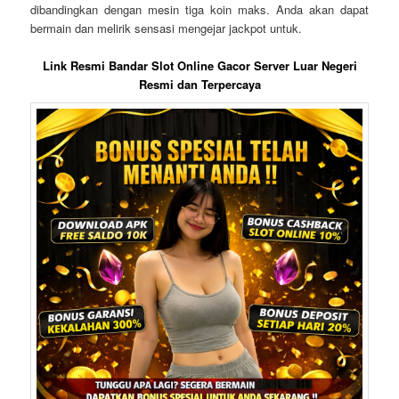
dibandingkan dengan mesin tiga koin maks. Anda akan dapat
bermain dan melirik sensasi mengejar jackpot untuk.
Link Resmi Bandar Slot Online Gacor Server Luar Negeri
Resmi dan Terpercaya