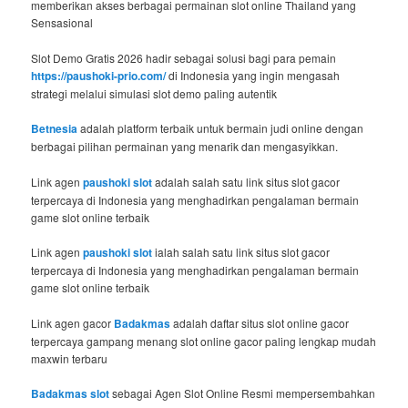
memberikan akses berbagai permainan slot online Thailand yang
Sensasional
Slot Demo Gratis 2026 hadir sebagai solusi bagi para pemain
https://paushoki-prio.com/
di Indonesia yang ingin mengasah
strategi melalui simulasi slot demo paling autentik
Betnesia
adalah platform terbaik untuk bermain judi online dengan
berbagai pilihan permainan yang menarik dan mengasyikkan.
Link agen
paushoki slot
adalah salah satu link situs slot gacor
terpercaya di Indonesia yang menghadirkan pengalaman bermain
game slot online terbaik
Link agen
paushoki slot
ialah salah satu link situs slot gacor
terpercaya di Indonesia yang menghadirkan pengalaman bermain
game slot online terbaik
Link agen gacor
Badakmas
adalah daftar situs slot online gacor
terpercaya gampang menang slot online gacor paling lengkap mudah
maxwin terbaru
Badakmas slot
sebagai Agen Slot Online Resmi mempersembahkan