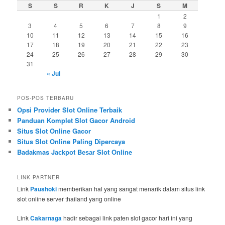
S
S
R
K
J
S
M
1
2
3
4
5
6
7
8
9
10
11
12
13
14
15
16
17
18
19
20
21
22
23
24
25
26
27
28
29
30
31
« Jul
POS-POS TERBARU
Opsi Provider Slot Online Terbaik
Panduan Komplet Slot Gacor Android
Situs Slot Online Gacor
Situs Slot Online Paling Dipercaya
Badakmas Jaсkроt Bеѕаr Slot Online
LINK PARTNER
Link
Paushoki
memberikan hal yang sangat menarik dalam situs link
slot online server thailand yang online
Link
Cakarnaga
hadir sebagai link paten slot gacor hari ini yang