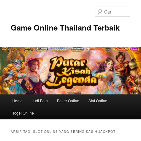
Langsung
Langsung
ke
ke
Cari
konten
konten
utama
sekunder
Game Online Thailand Terbaik
Menu
Home
Judi Bola
Poker Online
Slot Online
utama
Togel Online
ARSIP TAG:
SLOT ONLINE YANG SERING KASIH JACKPOT