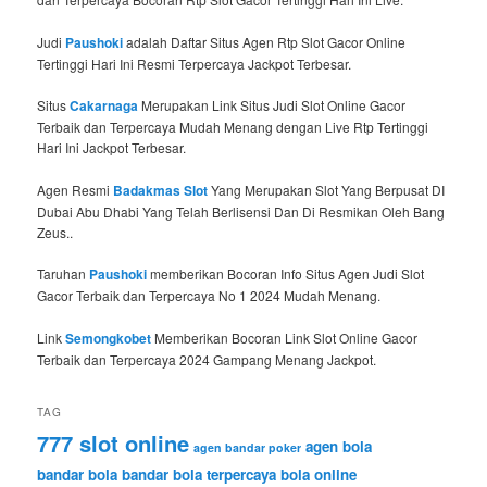
Judi
Paushoki
adalah Daftar Situs Agen Rtp Slot Gacor Online
Tertinggi Hari Ini Resmi Terpercaya Jackpot Terbesar.
Situs
Cakarnaga
Merupakan Link Situs Judi Slot Online Gacor
Terbaik dan Terpercaya Mudah Menang dengan Live Rtp Tertinggi
Hari Ini Jackpot Terbesar.
Agen Resmi
Badakmas Slot
Yang Merupakan Slot Yang Berpusat DI
Dubai Abu Dhabi Yang Telah Berlisensi Dan Di Resmikan Oleh Bang
Zeus..
Taruhan
Paushoki
memberikan Bocoran Info Situs Agen Judi Slot
Gacor Terbaik dan Terpercaya No 1 2024 Mudah Menang.
Link
Semongkobet
Memberikan Bocoran Link Slot Online Gacor
Terbaik dan Terpercaya 2024 Gampang Menang Jackpot.
TAG
777 slot online
agen bola
agen bandar poker
bandar bola
bandar bola terpercaya
bola online