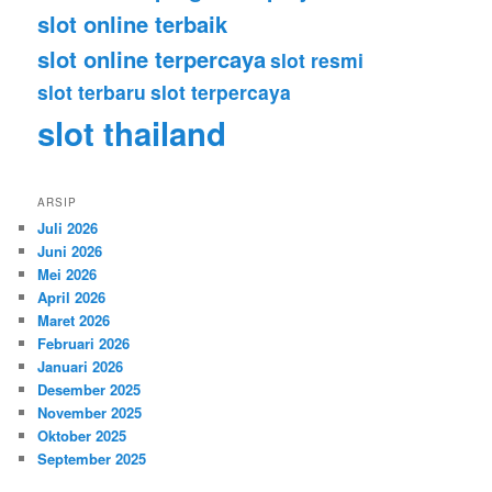
slot online terbaik
slot online terpercaya
slot resmi
slot terbaru
slot terpercaya
slot thailand
ARSIP
Juli 2026
Juni 2026
Mei 2026
April 2026
Maret 2026
Februari 2026
Januari 2026
Desember 2025
November 2025
Oktober 2025
September 2025