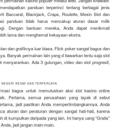
am permainan kasino populer melalui web. Jangan khawatir.
endapatkan panduan terperinci tentang berbagai jenis
rti Baccarat, Blackjack, Craps, Roulette, Mesin Slot dan
rmasi panduan tidak harus mencakup aturan dasar milik
ategi. Dengan bantuan mereka, Anda dapat menikmati
ebih lama dan menghemat kekayaan ekstra.
tan dan grafiknya luar biasa. Flick poker sangat bagus dan
ya. Banyak permainan lain yang d itawarkan tentu saja slot
t menyarankan. Ada 3 gulungan, video dan slot progresif,
 NEGERI RESMI DAN TERPERCAYA
ormasi bagus untuk memutuskan aksi slot kasino online
aik. Pertama, semua perusahaan yang layak di sebut
ertama, jadi pastikan Anda mempertimbangkannya. Anda
a aturan dan peraturan dengan sangat hati-hati, karena
h di kumpulkan daripada yang lain. Ini hanya uang “Gratis”
a Anda, jadi jangan main-main.