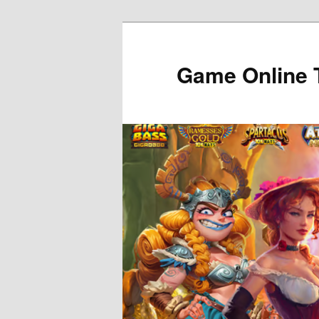
Langsung
Langsung
ke
ke
konten
konten
Game Online T
utama
sekunder