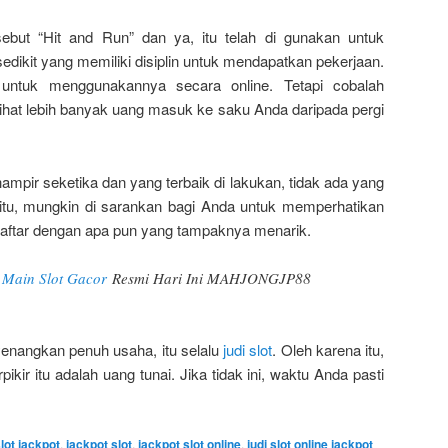
sebut “Hit and Run” dan ya, itu telah di gunakan untuk
edikit yang memiliki disiplin untuk mendapatkan pekerjaan.
 untuk menggunakannya secara online. Tetapi cobalah
ihat lebih banyak uang masuk ke saku Anda daripada pergi
 hampir seketika dan yang terbaik di lakukan, tidak ada yang
itu, mungkin di sarankan bagi Anda untuk memperhatikan
daftar dengan apa pun yang tampaknya menarik.
i
Main Slot Gacor
Resmi Hari Ini MAHJONGJP88
enangkan penuh usaha, itu selalu
judi slot
. Oleh karena itu,
ikir itu adalah uang tunai. Jika tidak ini, waktu Anda pasti
lot jackpot
,
jackpot slot
,
jackpot slot online
,
judi slot online jackpot