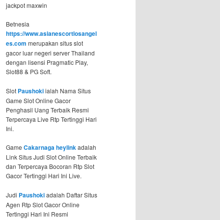
jackpot maxwin
Betnesia
https://www.asianescortlosangel
es.com
merupakan situs slot
gacor luar negeri server Thailand
dengan lisensi Pragmatic Play,
Slot88 & PG Soft.
Slot
Paushoki
ialah Nama Situs
Game Slot Online Gacor
Penghasil Uang Terbaik Resmi
Terpercaya Live Rtp Tertinggi Hari
Ini.
Game
Cakarnaga heylink
adalah
Link Situs Judi Slot Online Terbaik
dan Terpercaya Bocoran Rtp Slot
Gacor Tertinggi Hari Ini Live.
Judi
Paushoki
adalah Daftar Situs
Agen Rtp Slot Gacor Online
Tertinggi Hari Ini Resmi