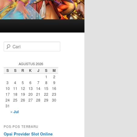
C
a
r
i
AGUSTUS 2026
S
S
R
K
J
S
M
1
2
3
4
5
6
7
8
9
10
11
12
13
14
15
16
17
18
19
20
21
22
23
24
25
26
27
28
29
30
31
« Jul
POS-POS TERBARU
Opsi Provider Slot Online