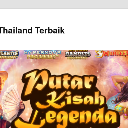
hailand Terbaik