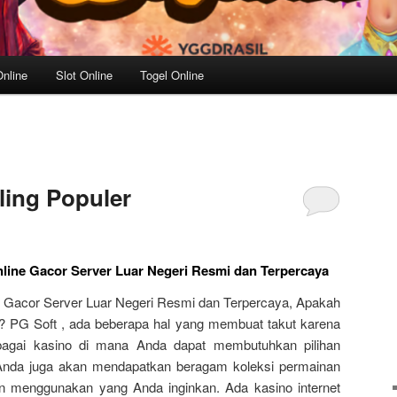
nline
Slot Online
Togel Online
ling Populer
line Gacor Server Luar Negeri Resmi dan Terpercaya
Gacor Server Luar Negeri Resmi dan Terpercaya, Apakah
e? PG Soft , ada beberapa hal yang membuat takut karena
gai kasino di mana Anda dapat membutuhkan pilihan
, Anda juga akan mendapatkan beragam koleksi permainan
n menggunakan yang Anda inginkan. Ada kasino internet