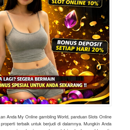
n Anda My Online gambling World, panduan Slots Online
properti terbaik untuk berjudi di dalamnya. Mungkin Anda