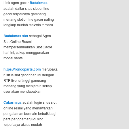
Link agen gacor
Badakmas
adalah daftar situs slot online
gacor terpercaya gampang
menang slot online gacor paling
lengkap mudah maxwin terbaru
Badakmas slot
sebagai Agen
Slot Online Resmi
mempersembahkan Slot Gacor
hari ini, cukup menggunakan
modal santai
https://roncoparts.com
merupaka
n situs slot gacor hari ini dengan
RTP live tertinggi gampang
menang yang menjamin setiap
user akan mendapatkan
Cakarnaga
adalah login situs slot
online resmi yang menawarkan
pengalaman bermain terbaik bagi
para penggemar judi slot
terpercaya akses mudah