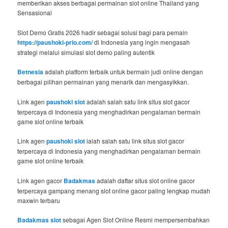
memberikan akses berbagai permainan slot online Thailand yang
Sensasional
Slot Demo Gratis 2026 hadir sebagai solusi bagi para pemain
https://paushoki-prio.com/
di Indonesia yang ingin mengasah
strategi melalui simulasi slot demo paling autentik
Betnesia
adalah platform terbaik untuk bermain judi online dengan
berbagai pilihan permainan yang menarik dan mengasyikkan.
Link agen
paushoki slot
adalah salah satu link situs slot gacor
terpercaya di Indonesia yang menghadirkan pengalaman bermain
game slot online terbaik
Link agen
paushoki slot
ialah salah satu link situs slot gacor
terpercaya di Indonesia yang menghadirkan pengalaman bermain
game slot online terbaik
Link agen gacor
Badakmas
adalah daftar situs slot online gacor
terpercaya gampang menang slot online gacor paling lengkap mudah
maxwin terbaru
Badakmas slot
sebagai Agen Slot Online Resmi mempersembahkan