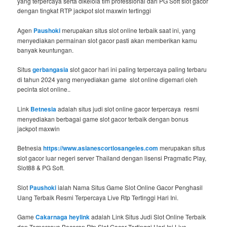
yang terpercaya serta dikelola tim professional dari PG Soft slot gacor
dengan tingkat RTP jackpot slot maxwin tertinggi
Agen
Paushoki
merupakan situs slot online terbaik saat ini, yang
menyediakan permainan slot gacor pasti akan memberikan kamu
banyak keuntungan.
Situs
gerbangasia
slot gacor hari ini paling terpercaya paling terbaru
di tahun 2024 yang menyediakan game slot online digemari oleh
pecinta slot online..
Link
Betnesia
adalah situs judi slot online gacor terpercaya resmi
menyediakan berbagai game slot gacor terbaik dengan bonus
jackpot maxwin
Betnesia
https://www.asianescortlosangeles.com
merupakan situs
slot gacor luar negeri server Thailand dengan lisensi Pragmatic Play,
Slot88 & PG Soft.
Slot
Paushoki
ialah Nama Situs Game Slot Online Gacor Penghasil
Uang Terbaik Resmi Terpercaya Live Rtp Tertinggi Hari Ini.
Game
Cakarnaga heylink
adalah Link Situs Judi Slot Online Terbaik
dan Terpercaya Bocoran Rtp Slot Gacor Tertinggi Hari Ini Live.