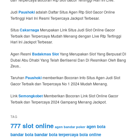
Judi
Paushoki
adalah Daftar Situs Agen Rtp Slot Gacor Online
Tertinggi Hari Ini Resmi Terpercaya Jackpot Terbesar.
Situs
Cakarnaga
Merupakan Link Situs Judi Slot Online Gacor
Terbaik dan Terpercaya Mudah Menang dengan Live Rtp Tertinggi
Hari Ini Jackpot Terbesar.
Agen Resmi
Badakmas Slot
Yang Merupakan Slot Yang Berpusat DI
Dubai Abu Dhabi Yang Telah Berlisensi Dan Di Resmikan Oleh Bang
Zeus..
Taruhan
Paushoki
memberikan Bocoran Info Situs Agen Judi Slot
Gacor Terbaik dan Terpercaya No 1 2024 Mudah Menang.
Link
Semongkobet
Memberikan Bocoran Link Slot Online Gacor
Terbaik dan Terpercaya 2024 Gampang Menang Jackpot.
TAG
777 slot online
agen bola
agen bandar poker
bandar bola
bandar bola terpercaya
bola online