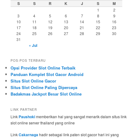
S
S
R
K
J
S
M
1
2
3
4
5
6
7
8
9
10
11
12
13
14
15
16
17
18
19
20
21
22
23
24
25
26
27
28
29
30
31
« Jul
POS-POS TERBARU
Opsi Provider Slot Online Terbaik
Panduan Komplet Slot Gacor Android
Situs Slot Online Gacor
Situs Slot Online Paling Dipercaya
Badakmas Jaсkроt Bеѕаr Slot Online
LINK PARTNER
Link
Paushoki
memberikan hal yang sangat menarik dalam situs link
slot online server thailand yang online
Link
Cakarnaga
hadir sebagai link paten slot gacor hari ini yang