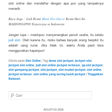
slot online dan mendaftar dengan apa pun yang tampaknya
menarik.
Baca Juga : Link Resmi
Main Slot Gacor
Resmi Hari Ini
MAHJONGJP88 Terpercaya se Indonesia
Jangan lupa – meskipun menyenangkan penuh usaha, itu selalu
judi slot
. Oleh karena itu, risiko bahwa banyak orang berpikir itu
adalah uang tunai. Jika tidak ini, waktu Anda pasti bisa
menggunakan kapanpun!
Ditulis pada
Slot Online
|
Tag
dewa slot jackpot
,
jackpot slot
,
jackpot slot online
,
judi slot online jackpot terbesar
,
qq slot jackpot
,
slot gampang jackpot
,
slot jackpot
,
slot mudah jackpot
,
slot online
jackpot terbesar
,
slot online yang sering kasih jackpot
|
Tinggalkan
Balasan
C
a
r
i
AGUSTUS 2026